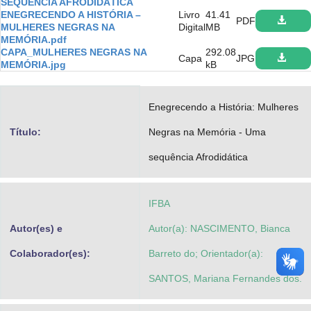
SEQUÊNCIA AFRODIDÁTICA
Advocacia-Geral da União
ENEGRECENDO A HISTÓRIA –
Livro
41.41
PDF
MULHERES NEGRAS NA
Digital
MB
MEMÓRIA.pdf
Banco Central do Brasil
CAPA_MULHERES NEGRAS NA
292.08
Capa
JPG
MEMÓRIA.jpg
kB
Planalto
Enegrecendo a História: Mulheres
Título:
Negras na Memória - Uma
sequência Afrodidática
IFBA
Autor(es) e
Autor(a): NASCIMENTO, Bianca
Colaborador(es):
Barreto do; Orientador(a):
SANTOS, Mariana Fernandes dos.