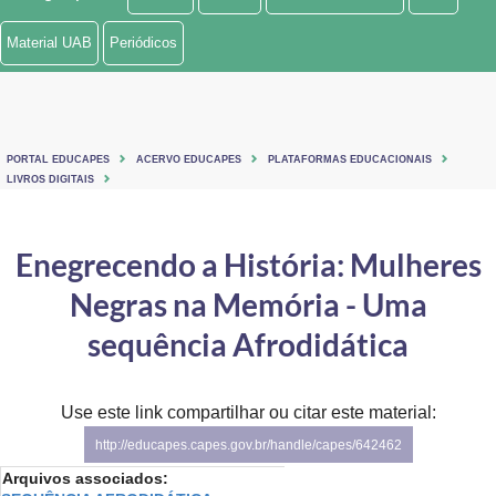
Ministério de Minas e Energia
Material UAB
Periódicos
Ministério da Ciência, Tecnologia, Inovações e Comunicações
Ministério do Meio Ambiente
PORTAL EDUCAPES
ACERVO EDUCAPES
PLATAFORMAS EDUCACIONAIS
Ministério do Turismo
LIVROS DIGITAIS
Ministério do Desenvolvimento Regional
Enegrecendo a História: Mulheres
Controladoria-Geral da União
Negras na Memória - Uma
Ministério da Mulher, da Família e dos Direitos Humanos
sequência Afrodidática
Secretaria-Geral
Use este link compartilhar ou citar este material:
Secretaria de Governo
http://educapes.capes.gov.br/handle/capes/642462
Gabinete de Segurança Institucional
Arquivos associados: