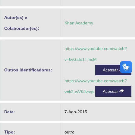
Advocacia-Geral da União
Autor(es) e
Banco Central do Brasil
Khan Academy
Colaborador(es):
Planalto
https://www.youtube.com/watch?
v=kvGsIo1TmsM
Outros identificadores:
Acessar
https://www.youtube.com/watch?
Acessar
v=k2-wVKJvsqs
Data:
7-Ago-2015
Tipo:
outro