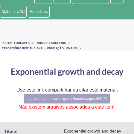
Ministério de Minas e Energia
Material UAB
Periódicos
Ministério da Ciência, Tecnologia, Inovações e Comunicações
Ministério do Meio Ambiente
PORTAL EDUCAPES
NOSSOS PARCEIROS
Ministério do Turismo
REPOSITÓRIO INSTITUCIONAL - FUNDAÇÃO LEMANN
Ministério do Desenvolvimento Regional
Exponential growth and decay
Controladoria-Geral da União
Ministério da Mulher, da Família e dos Direitos Humanos
Use este link compartilhar ou citar este material:
http://educapes.capes.gov.br/handle/capes/64179
Secretaria-Geral
Não existem arquivos associados a este item.
Secretaria de Governo
Gabinete de Segurança Institucional
Exponential growth and decay
Título: