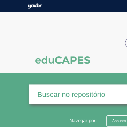
Casa Civil
Ministério da Justiça e
Segurança Pública
Ministério da Agricultura,
Ministério da Educação
Pecuária e Abastecimento
Ministério do Meio Ambiente
Ministério do Turismo
Secretaria de Governo
Gabinete de Segurança
Institucional
Navegar por:
Assunto