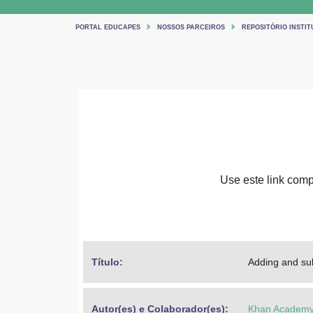
PORTAL EDUCAPES
NOSSOS PARCEIROS
REPOSITÓRIO INSTI
Use este link compa
Título: 
Adding and sub
Autor(es) e Colaborador(es): 
Khan Academ