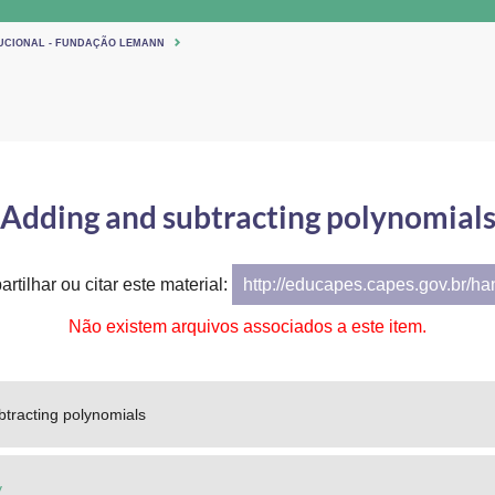
TUCIONAL - FUNDAÇÃO LEMANN
Adding and subtracting polynomial
rtilhar ou citar este material:
http://educapes.capes.gov.br/h
Não existem arquivos associados a este item.
tracting polynomials
y