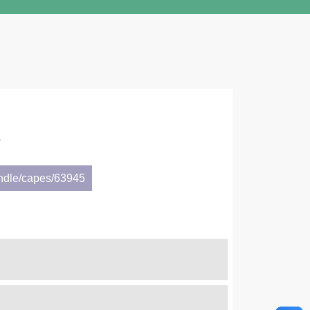
s
andle/capes/63945