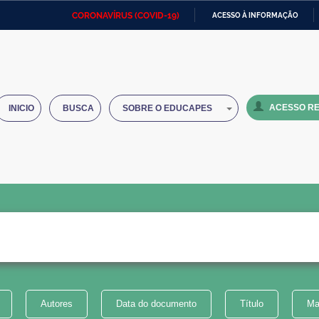
CORONAVÍRUS (COVID-19)
ACESSO À INFORMAÇÃO
Ministério da Defesa
Ministério das Relações
Mini
IR
Exteriores
PARA
O
Ministério da Cidadania
Ministério da Saúde
Mini
CONTEÚDO
ACESSO RE
INICIO
BUSCA
SOBRE O EDUCAPES
Ministério do Desenvolvimento
Controladoria-Geral da União
Minis
Regional
e do
Advocacia-Geral da União
Banco Central do Brasil
Plana
Autores
Data do documento
Título
Ma