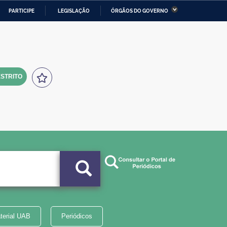
PARTICIPE
LEGISLAÇÃO
ÓRGÃOS DO GOVERNO
stério da Economia
Ministério da Infraestrutura
stério de Minas e Energia
Ministério da Ciência,
Tecnologia, Inovações e
Comunicações
STRITO
tério da Mulher, da Família
Secretaria-Geral
s Direitos Humanos
lto
terial UAB
Periódicos