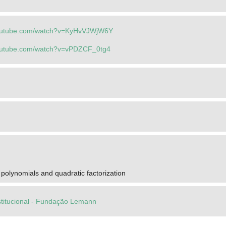
youtube.com/watch?v=KyHvVJWjW6Y
youtube.com/watch?v=vPDZCF_0tg4
o polynomials and quadratic factorization
stitucional - Fundação Lemann