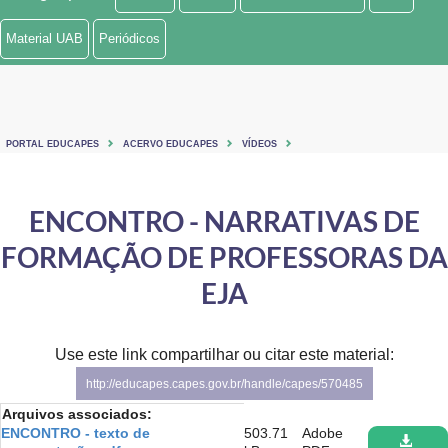
Ministério de Minas e Energia
Material UAB
Periódicos
Ministério da Ciência, Tecnologia, Inovações e Comunicações
Ministério do Meio Ambiente
PORTAL EDUCAPES
ACERVO EDUCAPES
VÍDEOS
Ministério do Turismo
Ministério do Desenvolvimento Regional
ENCONTRO - NARRATIVAS DE
FORMAÇÃO DE PROFESSORAS DA
Controladoria-Geral da União
EJA
Ministério da Mulher, da Família e dos Direitos Humanos
Secretaria-Geral
Use este link compartilhar ou citar este material:
Secretaria de Governo
http://educapes.capes.gov.br/handle/capes/570485
Arquivos associados:
Gabinete de Segurança Institucional
ENCONTRO - texto de
503.71
Adobe