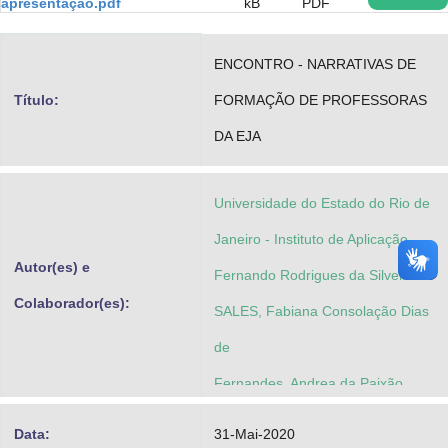
apresentação.pdf
kB
PDF
Advocacia-Geral da União
ENCONTRO - NARRATIVAS DE
Banco Central do Brasil
Título:
FORMAÇÃO DE PROFESSORAS
Planalto
DA EJA
Universidade do Estado do Rio de
Janeiro - Instituto de Aplicação
Autor(es) e
Fernando Rodrigues da Silveira
Colaborador(es):
SALES, Fabiana Consolação Dias
de
Fernandes, Andrea da Paixão
Data:
31-Mai-2020