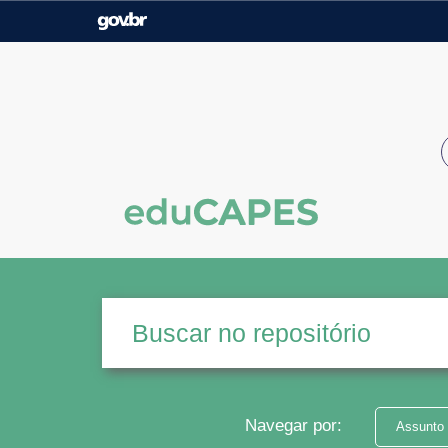
Casa Civil
Ministério da Justiça e
Segurança Pública
Ministério da Agricultura,
Ministério da Educação
Pecuária e Abastecimento
Ministério do Meio Ambiente
Ministério do Turismo
Secretaria de Governo
Gabinete de Segurança
Institucional
Navegar por:
Assunto