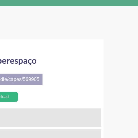
iberespaço
ndle/capes/569905
nload