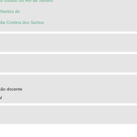
do Estado do Rio de Janeiro
Maritza de
ia Cristina dos Santos
ção docente
al