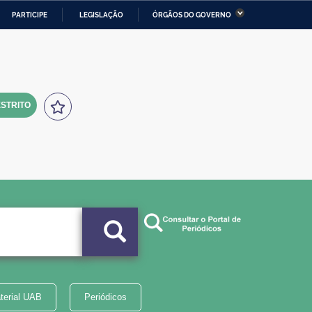
PARTICIPE
LEGISLAÇÃO
ÓRGÃOS DO GOVERNO
stério da Economia
Ministério da Infraestrutura
stério de Minas e Energia
Ministério da Ciência,
Tecnologia, Inovações e
Comunicações
STRITO
tério da Mulher, da Família
Secretaria-Geral
s Direitos Humanos
lto
terial UAB
Periódicos