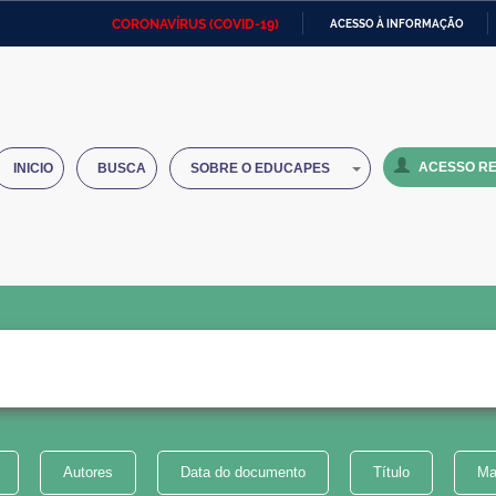
CORONAVÍRUS (COVID-19)
ACESSO À INFORMAÇÃO
Ministério da Defesa
Ministério das Relações
Mini
IR
Exteriores
PARA
O
Ministério da Cidadania
Ministério da Saúde
Mini
CONTEÚDO
ACESSO RE
INICIO
BUSCA
SOBRE O EDUCAPES
Ministério do Desenvolvimento
Controladoria-Geral da União
Minis
Regional
e do
Advocacia-Geral da União
Banco Central do Brasil
Plana
Autores
Data do documento
Título
Ma