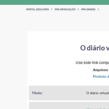
PORTAL EDUCAPES
PÓS-GRADUAÇÃO
PPG ENSINO
O diário 
Use este link compar
Arquivos
Produto d
Título: 
O diário virtu