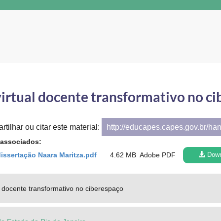
virtual docente transformativo no c
tilhar ou citar este material:
http://educapes.capes.gov.br/ha
 associados:
issertação Naara Maritza.pdf
4.62 MB
Adobe PDF
Dow
al docente transformativo no ciberespaço