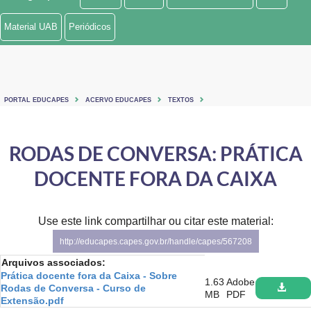
Ministério de Minas e Energia
Material UAB
Periódicos
Ministério da Ciência, Tecnologia, Inovações e Comunicações
Ministério do Meio Ambiente
PORTAL EDUCAPES
ACERVO EDUCAPES
TEXTOS
Ministério do Turismo
Ministério do Desenvolvimento Regional
RODAS DE CONVERSA: PRÁTICA
DOCENTE FORA DA CAIXA
Controladoria-Geral da União
Ministério da Mulher, da Família e dos Direitos Humanos
Use este link compartilhar ou citar este material:
Secretaria-Geral
http://educapes.capes.gov.br/handle/capes/567208
Arquivos associados:
Secretaria de Governo
Prática docente fora da Caixa - Sobre
1.63
Adobe
Rodas de Conversa - Curso de
MB
PDF
Gabinete de Segurança Institucional
Extensão.pdf