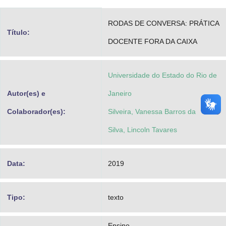
Advocacia-Geral da União
RODAS DE CONVERSA: PRÁTICA
Título:
Banco Central do Brasil
DOCENTE FORA DA CAIXA
Planalto
Universidade do Estado do Rio de
Autor(es) e
Janeiro
Colaborador(es):
Silveira, Vanessa Barros da
Silva, Lincoln Tavares
Data:
2019
Tipo:
texto
Ensino