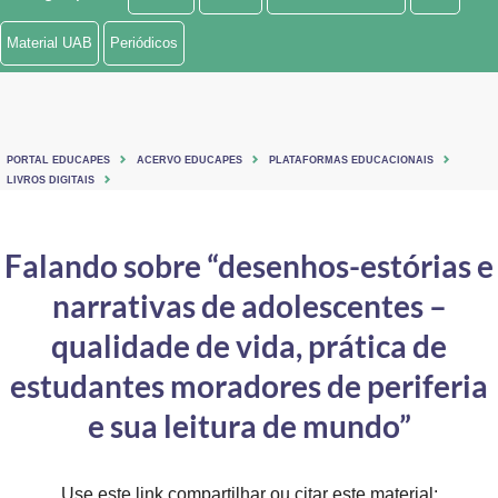
Ministério de Minas e Energia
Material UAB
Periódicos
Ministério da Ciência, Tecnologia, Inovações e Comunicações
Ministério do Meio Ambiente
PORTAL EDUCAPES
ACERVO EDUCAPES
PLATAFORMAS EDUCACIONAIS
Ministério do Turismo
LIVROS DIGITAIS
Ministério do Desenvolvimento Regional
Falando sobre “desenhos-estórias e
Controladoria-Geral da União
narrativas de adolescentes –
Ministério da Mulher, da Família e dos Direitos Humanos
qualidade de vida, prática de
Secretaria-Geral
estudantes moradores de periferia
e sua leitura de mundo”
Secretaria de Governo
Gabinete de Segurança Institucional
Use este link compartilhar ou citar este material: