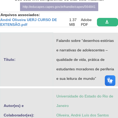
Advocacia-Geral da União
http://educapes.capes.gov.br/handle/capes/564841
Arquivos associados:
Banco Central do Brasil
André Oliveira UERJ CURSO DE
1.37
Adobe
EXTENSÃO.pdf
MB
PDF
Planalto
Falando sobre “desenhos-estórias
e narrativas de adolescentes –
Título:
qualidade de vida, prática de
estudantes moradores de periferia
e sua leitura de mundo”
Universidade do Estado do Rio de
Autor(es) e
Janeiro
Colaborador(es):
Oliveira, André Luís dos Santos