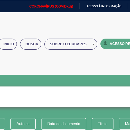
CORONAVÍRUS (COVID-19)
ACESSO À INFORMAÇÃO
Ministério da Defesa
Ministério das Relações
Mini
IR
Exteriores
PARA
O
Ministério da Cidadania
Ministério da Saúde
Mini
CONTEÚDO
ACESSO RE
INICIO
BUSCA
SOBRE O EDUCAPES
Ministério do Desenvolvimento
Controladoria-Geral da União
Minis
Regional
e do
Advocacia-Geral da União
Banco Central do Brasil
Plana
Autores
Data do documento
Título
Ma