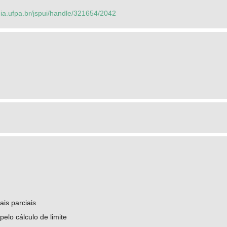
dia.ufpa.br/jspui/handle/321654/2042
ais parciais
pelo cálculo de limite