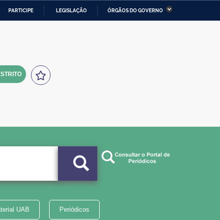
PARTICIPE
LEGISLAÇÃO
ÓRGÃOS DO GOVERNO
stério da Economia
Ministério da Infraestrutura
stério de Minas e Energia
Ministério da Ciência,
Tecnologia, Inovações e
Comunicações
STRITO
tério da Mulher, da Família
Secretaria-Geral
s Direitos Humanos
lto
terial UAB
Periódicos