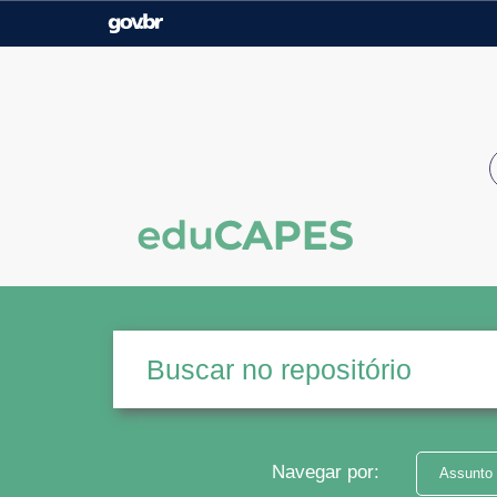
Casa Civil
Ministério da Justiça e
Segurança Pública
Ministério da Agricultura,
Ministério da Educação
Pecuária e Abastecimento
Ministério do Meio Ambiente
Ministério do Turismo
Secretaria de Governo
Gabinete de Segurança
Institucional
Navegar por:
Assunto