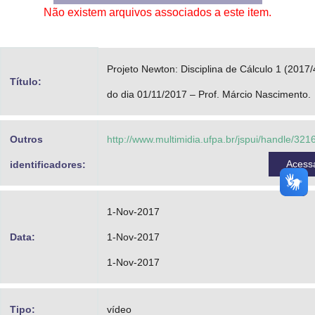
Não existem arquivos associados a este item.
Advocacia-Geral da União
Banco Central do Brasil
Projeto Newton: Disciplina de Cálculo 1 (2017/
Planalto
Título:
do dia 01/11/2017 – Prof. Márcio Nascimento.
Outros
http://www.multimidia.ufpa.br/jspui/handle/32
Acess
identificadores:
1-Nov-2017
Data:
1-Nov-2017
1-Nov-2017
Tipo:
vídeo