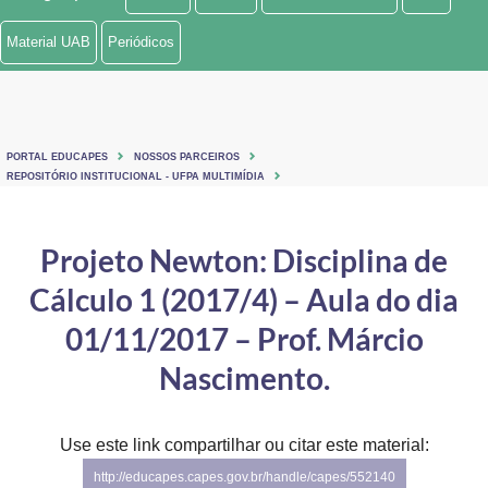
Ministério de Minas e Energia
Material UAB
Periódicos
Ministério da Ciência, Tecnologia, Inovações e Comunicações
Ministério do Meio Ambiente
PORTAL EDUCAPES
NOSSOS PARCEIROS
Ministério do Turismo
REPOSITÓRIO INSTITUCIONAL - UFPA MULTIMÍDIA
Ministério do Desenvolvimento Regional
Projeto Newton: Disciplina de
Controladoria-Geral da União
Cálculo 1 (2017/4) – Aula do dia
Ministério da Mulher, da Família e dos Direitos Humanos
01/11/2017 – Prof. Márcio
Secretaria-Geral
Nascimento.
Secretaria de Governo
Use este link compartilhar ou citar este material:
Gabinete de Segurança Institucional
http://educapes.capes.gov.br/handle/capes/552140