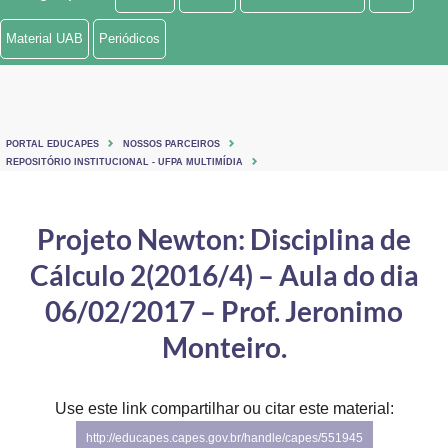
Ministério de Minas e Energia
Material UAB
Periódicos
Ministério da Ciência, Tecnologia, Inovações e Comunicações
Ministério do Meio Ambiente
PORTAL EDUCAPES
NOSSOS PARCEIROS
Ministério do Turismo
REPOSITÓRIO INSTITUCIONAL - UFPA MULTIMÍDIA
Ministério do Desenvolvimento Regional
Projeto Newton: Disciplina de
Controladoria-Geral da União
Cálculo 2(2016/4) – Aula do dia
Ministério da Mulher, da Família e dos Direitos Humanos
06/02/2017 – Prof. Jeronimo
Secretaria-Geral
Monteiro.
Secretaria de Governo
Use este link compartilhar ou citar este material:
Gabinete de Segurança Institucional
http://educapes.capes.gov.br/handle/capes/551945