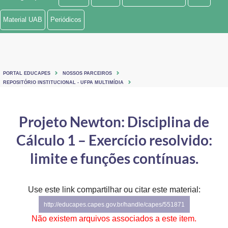
Ministério de Minas e Energia
Material UAB
Periódicos
Ministério da Ciência, Tecnologia, Inovações e Comunicações
Ministério do Meio Ambiente
PORTAL EDUCAPES
NOSSOS PARCEIROS
Ministério do Turismo
REPOSITÓRIO INSTITUCIONAL - UFPA MULTIMÍDIA
Ministério do Desenvolvimento Regional
Projeto Newton: Disciplina de
Controladoria-Geral da União
Cálculo 1 – Exercício resolvido:
Ministério da Mulher, da Família e dos Direitos Humanos
limite e funções contínuas.
Secretaria-Geral
Use este link compartilhar ou citar este material:
Secretaria de Governo
http://educapes.capes.gov.br/handle/capes/551871
Gabinete de Segurança Institucional
Não existem arquivos associados a este item.