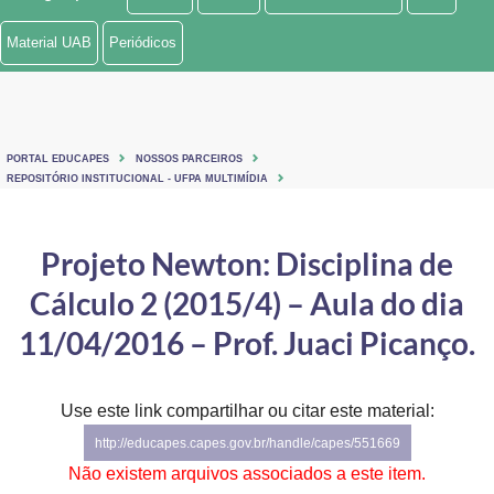
Ministério de Minas e Energia
Material UAB
Periódicos
Ministério da Ciência, Tecnologia, Inovações e Comunicações
Ministério do Meio Ambiente
PORTAL EDUCAPES
NOSSOS PARCEIROS
Ministério do Turismo
REPOSITÓRIO INSTITUCIONAL - UFPA MULTIMÍDIA
Ministério do Desenvolvimento Regional
Projeto Newton: Disciplina de
Controladoria-Geral da União
Cálculo 2 (2015/4) – Aula do dia
Ministério da Mulher, da Família e dos Direitos Humanos
11/04/2016 – Prof. Juaci Picanço.
Secretaria-Geral
Use este link compartilhar ou citar este material:
Secretaria de Governo
http://educapes.capes.gov.br/handle/capes/551669
Gabinete de Segurança Institucional
Não existem arquivos associados a este item.