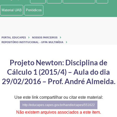
Ministério de Minas e Energia
Material UAB
Periódicos
Ministério da Ciência, Tecnologia, Inovações e Comunicações
Ministério do Meio Ambiente
PORTAL EDUCAPES
NOSSOS PARCEIROS
Ministério do Turismo
REPOSITÓRIO INSTITUCIONAL - UFPA MULTIMÍDIA
Ministério do Desenvolvimento Regional
Projeto Newton: Disciplina de
Controladoria-Geral da União
Cálculo 1 (2015/4) – Aula do dia
Ministério da Mulher, da Família e dos Direitos Humanos
29/02/2016 – Prof. André Almeida.
Secretaria-Geral
Use este link compartilhar ou citar este material:
Secretaria de Governo
http://educapes.capes.gov.br/handle/capes/551622
Gabinete de Segurança Institucional
Não existem arquivos associados a este item.