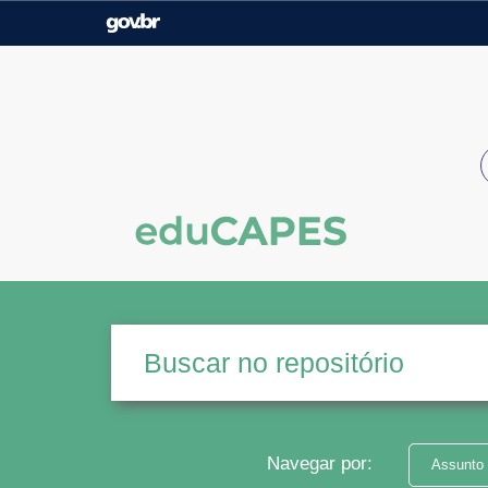
Casa Civil
Ministério da Justiça e
Segurança Pública
Ministério da Agricultura,
Ministério da Educação
Pecuária e Abastecimento
Ministério do Meio Ambiente
Ministério do Turismo
Secretaria de Governo
Gabinete de Segurança
Institucional
Navegar por:
Assunto