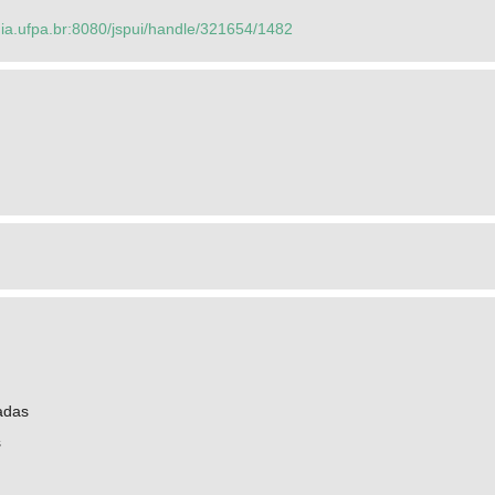
dia.ufpa.br:8080/jspui/handle/321654/1482
adas
s