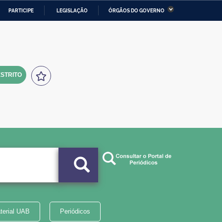
PARTICIPE
LEGISLAÇÃO
ÓRGÃOS DO GOVERNO
stério da Economia
Ministério da Infraestrutura
stério de Minas e Energia
Ministério da Ciência,
Tecnologia, Inovações e
Comunicações
STRITO
tério da Mulher, da Família
Secretaria-Geral
s Direitos Humanos
lto
terial UAB
Periódicos