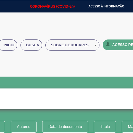
CORONAVÍRUS (COVID-19)
ACESSO À INFORMAÇÃO
Ministério da Defesa
Ministério das Relações
Mini
IR
Exteriores
PARA
O
Ministério da Cidadania
Ministério da Saúde
Mini
CONTEÚDO
ACESSO RE
INICIO
BUSCA
SOBRE O EDUCAPES
Ministério do Desenvolvimento
Controladoria-Geral da União
Minis
Regional
e do
Advocacia-Geral da União
Banco Central do Brasil
Plana
Autores
Data do documento
Título
Ma