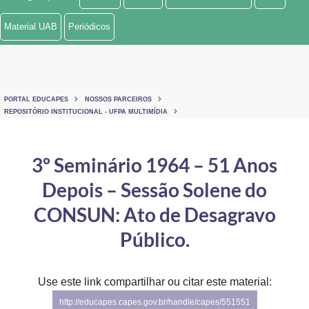
Ministério de Minas e Energia
Material UAB
Periódicos
Ministério da Ciência, Tecnologia, Inovações e Comunicações
Ministério do Meio Ambiente
PORTAL EDUCAPES
NOSSOS PARCEIROS
Ministério do Turismo
REPOSITÓRIO INSTITUCIONAL - UFPA MULTIMÍDIA
Ministério do Desenvolvimento Regional
3º Seminário 1964 – 51 Anos
Controladoria-Geral da União
Depois – Sessão Solene do
Ministério da Mulher, da Família e dos Direitos Humanos
CONSUN: Ato de Desagravo
Secretaria-Geral
Público.
Secretaria de Governo
Use este link compartilhar ou citar este material:
Gabinete de Segurança Institucional
http://educapes.capes.gov.br/handle/capes/551551