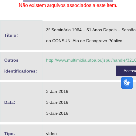
Não existem arquivos associados a este item.
Advocacia-Geral da União
Banco Central do Brasil
3º Seminário 1964 – 51 Anos Depois – Sessão
Planalto
Título:
do CONSUN: Ato de Desagravo Público.
Outros
http://www.multimidia.ufpa.br/jspui/handle/32
Acess
identificadores:
3-Jan-2016
Data:
3-Jan-2016
3-Jan-2016
Tipo:
vídeo