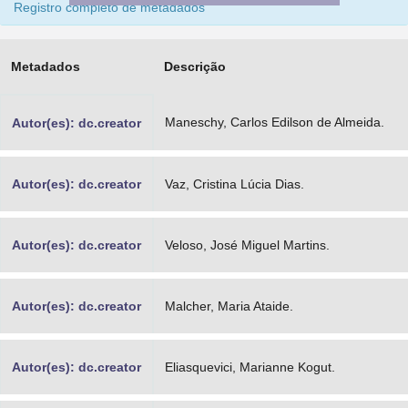
Registro completo de metadados
Advocacia-Geral da União
Banco Central do Brasil
Metadados
Descrição
Planalto
Maneschy, Carlos Edilson de Almeida.
Autor(es): dc.creator
Autor(es): dc.creator
Vaz, Cristina Lúcia Dias.
Autor(es): dc.creator
Veloso, José Miguel Martins.
Autor(es): dc.creator
Malcher, Maria Ataide.
Autor(es): dc.creator
Eliasquevici, Marianne Kogut.