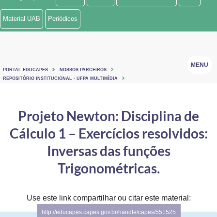
Ministério de Minas e Energia
Material UAB
Periódicos
Ministério da Ciência, Tecnologia, Inovações e Comunicações
Ministério do Meio Ambiente
MENU
PORTAL EDUCAPES
NOSSOS PARCEIROS
Ministério do Turismo
REPOSITÓRIO INSTITUCIONAL - UFPA MULTIMÍDIA
Ministério do Desenvolvimento Regional
Projeto Newton: Disciplina de
Controladoria-Geral da União
Cálculo 1 – Exercícios resolvidos:
Ministério da Mulher, da Família e dos Direitos Humanos
Inversas das funções
Secretaria-Geral
Trigonométricas.
Secretaria de Governo
Use este link compartilhar ou citar este material:
Gabinete de Segurança Institucional
http://educapes.capes.gov.br/handle/capes/551525