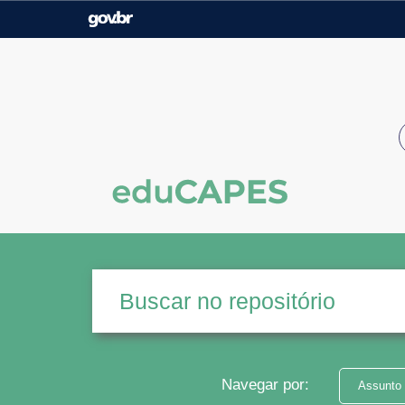
Casa Civil
Ministério da Justiça e
Segurança Pública
Ministério da Agricultura,
Ministério da Educação
Pecuária e Abastecimento
Ministério do Meio Ambiente
Ministério do Turismo
Secretaria de Governo
Gabinete de Segurança
Institucional
Navegar por:
Assunto