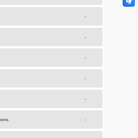
-
-
-
-
-
mons.
-