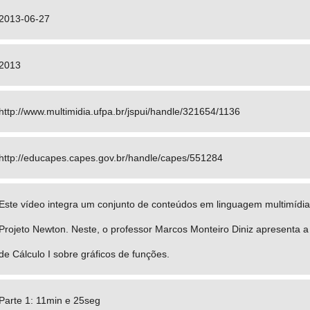
2013-06-27
2013
http://www.multimidia.ufpa.br/jspui/handle/321654/1136
http://educapes.capes.gov.br/handle/capes/551284
Este vídeo integra um conjunto de conteúdos em linguagem multimídia 
Projeto Newton. Neste, o professor Marcos Monteiro Diniz apresenta a 
de Cálculo I sobre gráficos de funções.
Parte 1: 11min e 25seg