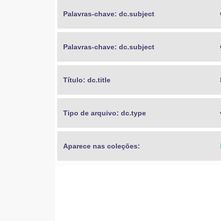
Palavras-chave: dc.subject
Palavras-chave: dc.subject
Título: dc.title
Tipo de arquivo: dc.type
Aparece nas coleções: