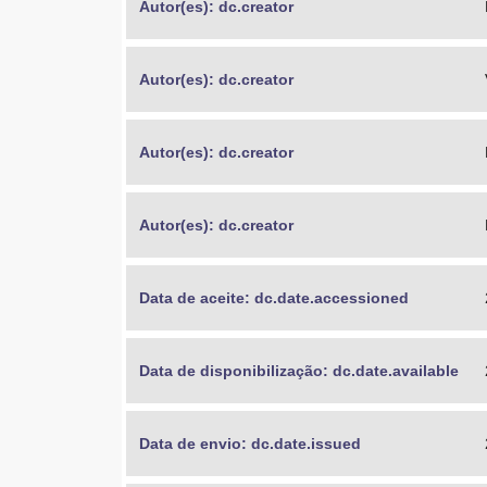
Autor(es): dc.creator
Autor(es): dc.creator
Autor(es): dc.creator
Autor(es): dc.creator
Data de aceite: dc.date.accessioned
Data de disponibilização: dc.date.available
Data de envio: dc.date.issued