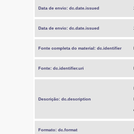
Data de envio: dc.date.issued
Data de envio: dc.date.issued
Fonte completa do material: dc.identifier
Fonte: dc.identifier.uri
Descrição: dc.description
Formato: dc.format