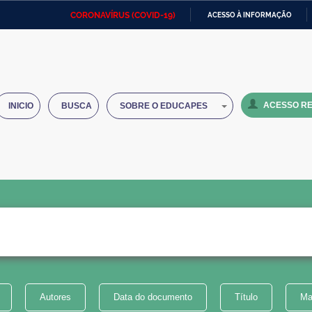
CORONAVÍRUS (COVID-19)
ACESSO À INFORMAÇÃO
Ministério da Defesa
Ministério das Relações
Mini
IR
Exteriores
PARA
O
Ministério da Cidadania
Ministério da Saúde
Mini
CONTEÚDO
ACESSO RE
INICIO
BUSCA
SOBRE O EDUCAPES
Ministério do Desenvolvimento
Controladoria-Geral da União
Minis
Regional
e do
Advocacia-Geral da União
Banco Central do Brasil
Plana
Autores
Data do documento
Título
Ma