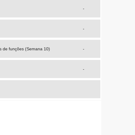
-
-
cos de funções (Semana 10)
-
-