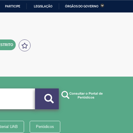
PARTICIPE
LEGISLAÇÃO
ÓRGÃOS DO GOVERNO
stério da Economia
Ministério da Infraestrutura
stério de Minas e Energia
Ministério da Ciência,
Tecnologia, Inovações e
Comunicações
STRITO
tério da Mulher, da Família
Secretaria-Geral
s Direitos Humanos
lto
terial UAB
Periódicos