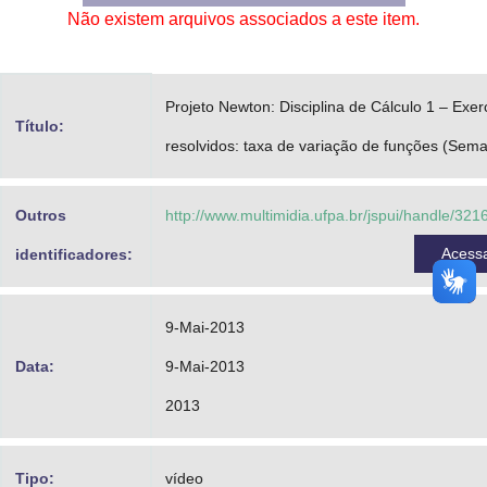
Não existem arquivos associados a este item.
Advocacia-Geral da União
Banco Central do Brasil
Projeto Newton: Disciplina de Cálculo 1 – Exer
Planalto
Título:
resolvidos: taxa de variação de funções (Sem
Outros
http://www.multimidia.ufpa.br/jspui/handle/32
Acess
identificadores:
9-Mai-2013
Data:
9-Mai-2013
2013
Tipo:
vídeo