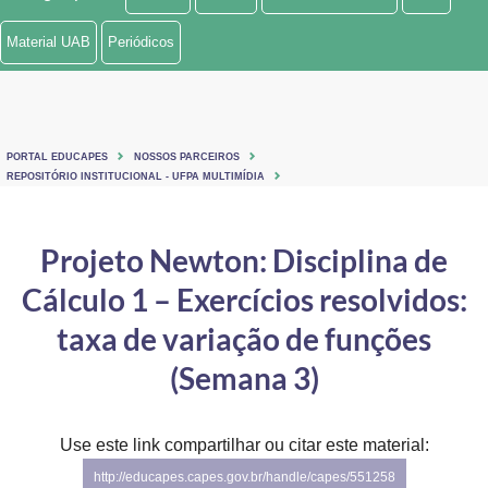
Ministério de Minas e Energia
Material UAB
Periódicos
Ministério da Ciência, Tecnologia, Inovações e Comunicações
Ministério do Meio Ambiente
PORTAL EDUCAPES
NOSSOS PARCEIROS
Ministério do Turismo
REPOSITÓRIO INSTITUCIONAL - UFPA MULTIMÍDIA
Ministério do Desenvolvimento Regional
Projeto Newton: Disciplina de
Controladoria-Geral da União
Cálculo 1 – Exercícios resolvidos:
Ministério da Mulher, da Família e dos Direitos Humanos
taxa de variação de funções
Secretaria-Geral
(Semana 3)
Secretaria de Governo
Use este link compartilhar ou citar este material:
Gabinete de Segurança Institucional
http://educapes.capes.gov.br/handle/capes/551258