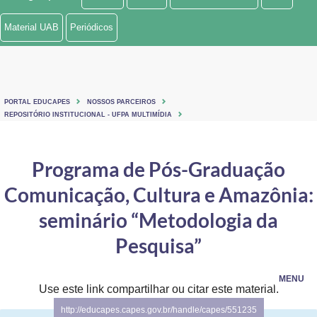
Ministério de Minas e Energia
Material UAB
Periódicos
Ministério da Ciência, Tecnologia, Inovações e Comunicações
Ministério do Meio Ambiente
PORTAL EDUCAPES
NOSSOS PARCEIROS
Ministério do Turismo
REPOSITÓRIO INSTITUCIONAL - UFPA MULTIMÍDIA
Ministério do Desenvolvimento Regional
Programa de Pós-Graduação
Controladoria-Geral da União
Comunicação, Cultura e Amazônia:
Ministério da Mulher, da Família e dos Direitos Humanos
seminário “Metodologia da
Secretaria-Geral
Pesquisa”
Secretaria de Governo
MENU
Use este link compartilhar ou citar este material:
Gabinete de Segurança Institucional
http://educapes.capes.gov.br/handle/capes/551235