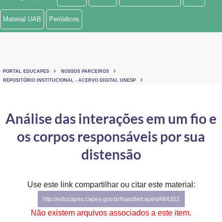
Ministério de Minas e Energia
Material UAB
Periódicos
Ministério da Ciência, Tecnologia, Inovações e Comunicações
Ministério do Meio Ambiente
PORTAL EDUCAPES
NOSSOS PARCEIROS
Ministério do Turismo
REPOSITÓRIO INSTITUCIONAL - ACERVO DIGITAL UNESP
Ministério do Desenvolvimento Regional
Análise das interações em um fio e
Controladoria-Geral da União
os corpos responsáveis por sua
Ministério da Mulher, da Família e dos Direitos Humanos
distensão
Secretaria-Geral
Use este link compartilhar ou citar este material:
Secretaria de Governo
http://educapes.capes.gov.br/handle/capes/484352
Gabinete de Segurança Institucional
Não existem arquivos associados a este item.