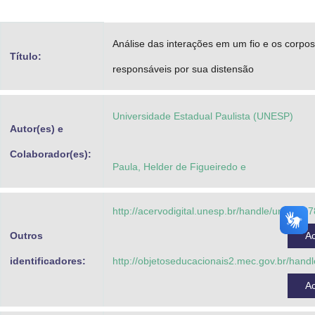
Advocacia-Geral da União
Análise das interações em um fio e os corpos
Banco Central do Brasil
Título:
responsáveis por sua distensão
Planalto
Universidade Estadual Paulista (UNESP)
Autor(es) e
Colaborador(es):
Paula, Helder de Figueiredo e
http://acervodigital.unesp.br/handle/unesp/3
Outros
A
identificadores:
http://objetoseducacionais2.mec.gov.br/han
A