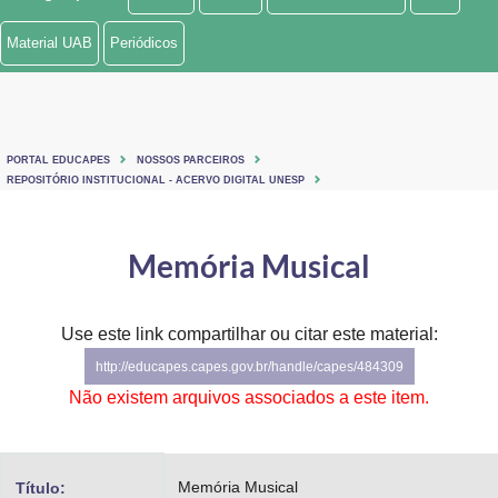
Ministério de Minas e Energia
Material UAB
Periódicos
Ministério da Ciência, Tecnologia, Inovações e Comunicações
Ministério do Meio Ambiente
PORTAL EDUCAPES
NOSSOS PARCEIROS
Ministério do Turismo
REPOSITÓRIO INSTITUCIONAL - ACERVO DIGITAL UNESP
Ministério do Desenvolvimento Regional
Memória Musical
Controladoria-Geral da União
Ministério da Mulher, da Família e dos Direitos Humanos
Use este link compartilhar ou citar este material:
http://educapes.capes.gov.br/handle/capes/484309
Secretaria-Geral
Não existem arquivos associados a este item.
Secretaria de Governo
Gabinete de Segurança Institucional
Memória Musical
Título: