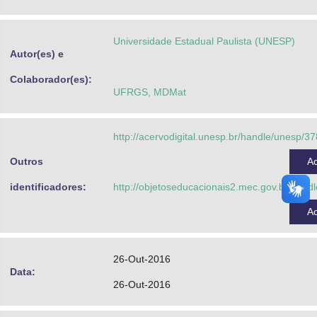
Advocacia-Geral da União
Universidade Estadual Paulista (UNESP)
Banco Central do Brasil
Autor(es) e
Planalto
Colaborador(es):
UFRGS, MDMat
http://acervodigital.unesp.br/handle/unesp/3
Outros
A
identificadores:
http://objetoseducacionais2.mec.gov.br/han
A
26-Out-2016
Data:
26-Out-2016