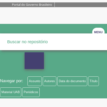
Portal do Governo Brasileiro
MENU
Navegar por:
Assunto
Autores
Data do documento
Título
Material UAB
Periódicos