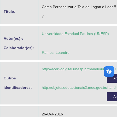
Advocacia-Geral da União
Como Personalizar a Tela de Logon e Logof
Título:
7
Banco Central do Brasil
Planalto
Universidade Estadual Paulista (UNESP)
Autor(es) e
Colaborador(es):
Ramos, Leandro
http://acervodigital.unesp.br/handle/unesp/3
Outros
A
identificadores:
http://objetoseducacionais2.mec.gov.br/han
A
26-Out-2016