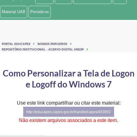
Ministério de Minas e Energia
Material UAB
Periódicos
Ministério da Ciência, Tecnologia, Inovações e Comunicações
Ministério do Meio Ambiente
PORTAL EDUCAPES
NOSSOS PARCEIROS
Ministério do Turismo
REPOSITÓRIO INSTITUCIONAL - ACERVO DIGITAL UNESP
Ministério do Desenvolvimento Regional
Como Personalizar a Tela de Logon
Controladoria-Geral da União
e Logoff do Windows 7
Ministério da Mulher, da Família e dos Direitos Humanos
Use este link compartilhar ou citar este material:
Secretaria-Geral
http://educapes.capes.gov.br/handle/capes/483902
Secretaria de Governo
Não existem arquivos associados a este item.
Gabinete de Segurança Institucional