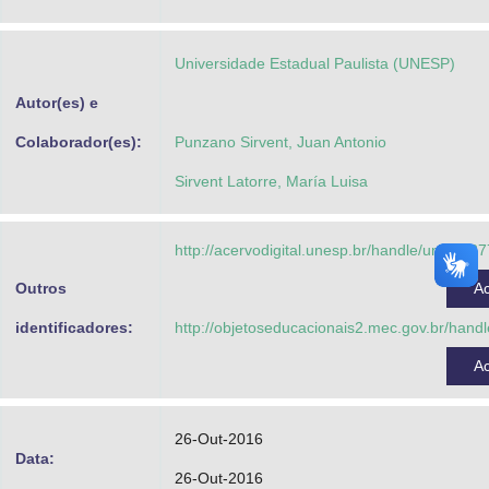
Advocacia-Geral da União
Universidade Estadual Paulista (UNESP)
Banco Central do Brasil
Autor(es) e
Planalto
Colaborador(es):
Punzano Sirvent, Juan Antonio
Sirvent Latorre, María Luisa
http://acervodigital.unesp.br/handle/unesp/3
Outros
A
identificadores:
http://objetoseducacionais2.mec.gov.br/han
A
26-Out-2016
Data:
26-Out-2016