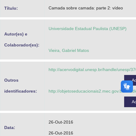
Advocacia-Geral da União
Camada sobre camada: parte 2: vídeo
Título:
Banco Central do Brasil
Universidade Estadual Paulista (UNESP)
Planalto
Autor(es) e
Colaborador(es):
Vieira, Gabriel Matos
http://acervodigital.unesp.br/handle/unesp/3
Outros
A
identificadores:
http://objetoseducacionais2.mec.gov.br/han
A
26-Out-2016
Data:
26-Out-2016