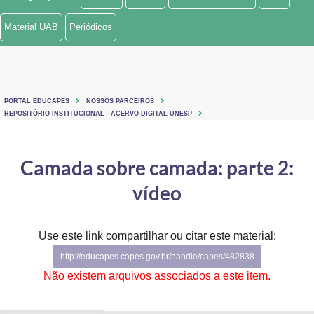
Ministério de Minas e Energia
Material UAB
Periódicos
Ministério da Ciência, Tecnologia, Inovações e Comunicações
Ministério do Meio Ambiente
PORTAL EDUCAPES
NOSSOS PARCEIROS
Ministério do Turismo
REPOSITÓRIO INSTITUCIONAL - ACERVO DIGITAL UNESP
Ministério do Desenvolvimento Regional
Camada sobre camada: parte 2:
Controladoria-Geral da União
vídeo
Ministério da Mulher, da Família e dos Direitos Humanos
Use este link compartilhar ou citar este material:
Secretaria-Geral
http://educapes.capes.gov.br/handle/capes/482838
Secretaria de Governo
Não existem arquivos associados a este item.
Gabinete de Segurança Institucional