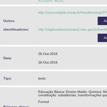
Tocchetto, Marta
Projeto Condigital MEC - MCT
http://acervodigital.unesp.br/handle/unesp/3
Outros
A
identificadores:
http://objetoseducacionais2.mec.gov.br/han
A
26-Out-2016
Data:
26-Out-2016
Tipo:
texto
Educação Básica::Ensino Médio::Química::M
constituição: substâncias, transformações qu
Formol
Palavras-chave: