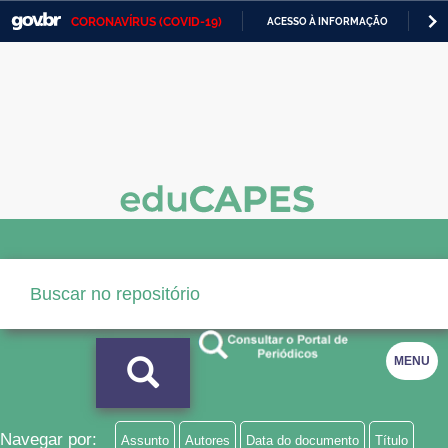
CORONAVÍRUS (COVID-19)
ACESSO À INFORMAÇÃO
PA
Casa Civil
IR
PARA
Ministério da Justiça e Segurança Pública
O
CONTEÚDO
Ministério da Defesa
Ministério das Relações Exteriores
Ministério da Economia
Ministério da Infraestrutura
Ministério da Agricultura, Pecuária e Abastecimento
Ministério da Educação
MENU
Ministério da Cidadania
Ministério da Saúde
Navegar por:
Assunto
Autores
Data do documento
Título