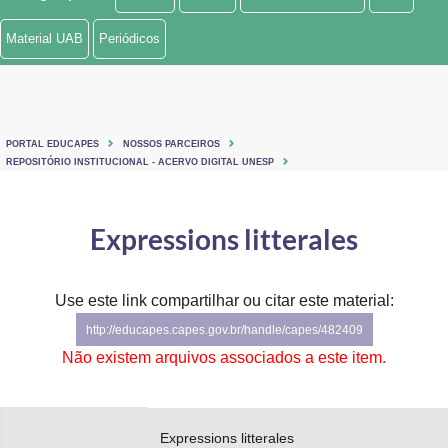
Ministério de Minas e Energia
Material UAB
Periódicos
Ministério da Ciência, Tecnologia, Inovações e Comunicações
Ministério do Meio Ambiente
PORTAL EDUCAPES
NOSSOS PARCEIROS
Ministério do Turismo
REPOSITÓRIO INSTITUCIONAL - ACERVO DIGITAL UNESP
Ministério do Desenvolvimento Regional
Expressions litterales
Controladoria-Geral da União
Ministério da Mulher, da Família e dos Direitos Humanos
Use este link compartilhar ou citar este material:
http://educapes.capes.gov.br/handle/capes/482409
Secretaria-Geral
Não existem arquivos associados a este item.
Secretaria de Governo
Gabinete de Segurança Institucional
Expressions litterales