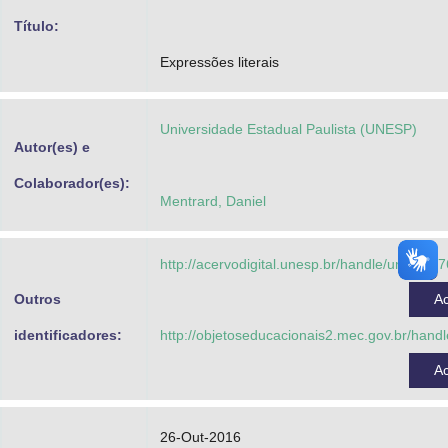
Advocacia-Geral da União
Título:
Expressões literais
Banco Central do Brasil
Planalto
Universidade Estadual Paulista (UNESP)
Autor(es) e
Colaborador(es):
Mentrard, Daniel
http://acervodigital.unesp.br/handle/unesp/3
Outros
A
identificadores:
http://objetoseducacionais2.mec.gov.br/han
A
26-Out-2016