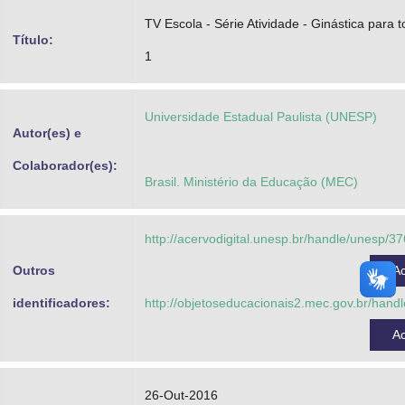
Advocacia-Geral da União
TV Escola - Série Atividade - Ginástica para t
Título:
1
Banco Central do Brasil
Planalto
Universidade Estadual Paulista (UNESP)
Autor(es) e
Colaborador(es):
Brasil. Ministério da Educação (MEC)
http://acervodigital.unesp.br/handle/unesp/3
Outros
A
identificadores:
http://objetoseducacionais2.mec.gov.br/han
A
26-Out-2016