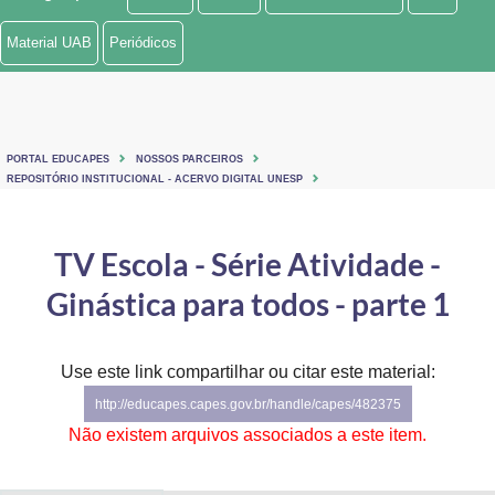
Ministério de Minas e Energia
Material UAB
Periódicos
Ministério da Ciência, Tecnologia, Inovações e Comunicações
Ministério do Meio Ambiente
PORTAL EDUCAPES
NOSSOS PARCEIROS
Ministério do Turismo
REPOSITÓRIO INSTITUCIONAL - ACERVO DIGITAL UNESP
Ministério do Desenvolvimento Regional
TV Escola - Série Atividade -
Controladoria-Geral da União
Ginástica para todos - parte 1
Ministério da Mulher, da Família e dos Direitos Humanos
Use este link compartilhar ou citar este material:
Secretaria-Geral
http://educapes.capes.gov.br/handle/capes/482375
Secretaria de Governo
Não existem arquivos associados a este item.
Gabinete de Segurança Institucional