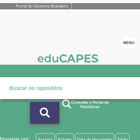
Portal do Governo Brasileiro
MENU
Navegar por:
Assunto
Autores
Data do documento
Título