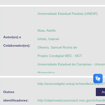
Advocacia-Geral da União
Universidade Estadual Paulista (UNESP)
Banco Central do Brasil
Planalto
Maia, Adolfo
Autor(es) e
Ishida, Gabriel
Colaborador(es):
Oliveira, Samuel Rocha de
Projeto Condigital MEC - MCT
Universidade Estadual de Campinas - Unicam
Matemática
http://acervodigital.unesp.br/handle/unesp/3
Outros
A
identificadores:
http://objetoseducacionais2.mec.gov.br/han