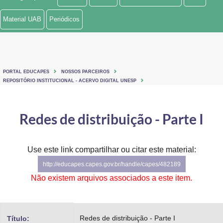
Ministério de Minas e Energia
Material UAB
Periódicos
Ministério da Ciência, Tecnologia, Inovações e Comunicações
Ministério do Meio Ambiente
PORTAL EDUCAPES
NOSSOS PARCEIROS
Ministério do Turismo
REPOSITÓRIO INSTITUCIONAL - ACERVO DIGITAL UNESP
Ministério do Desenvolvimento Regional
Redes de distribuição - Parte I
Controladoria-Geral da União
Ministério da Mulher, da Família e dos Direitos Humanos
Use este link compartilhar ou citar este material:
http://educapes.capes.gov.br/handle/capes/482189
Secretaria-Geral
Não existem arquivos associados a este item.
Secretaria de Governo
Gabinete de Segurança Institucional
Redes de distribuição - Parte I
Título: