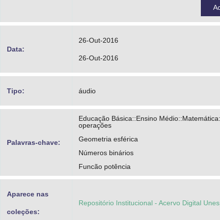
A
26-Out-2016
Data:
26-Out-2016
Tipo:
áudio
Educação Básica::Ensino Médio::Matemática
operações
Geometria esférica
Palavras-chave:
Números binários
Funcão potência
Aparece nas
Repositório Institucional - Acervo Digital Une
coleções: