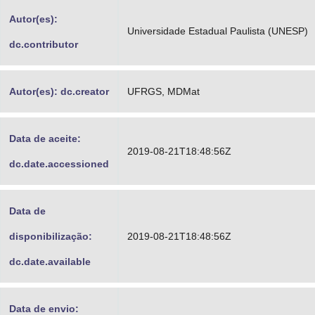
Advocacia-Geral da União
Autor(es):
Universidade Estadual Paulista (UNESP)
dc.contributor
Banco Central do Brasil
Planalto
Autor(es): dc.creator
UFRGS, MDMat
Data de aceite:
2019-08-21T18:48:56Z
dc.date.accessioned
Data de
disponibilização:
2019-08-21T18:48:56Z
dc.date.available
Data de envio: