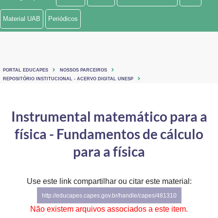
Ministério de Minas e Energia
Material UAB
Periódicos
Ministério da Ciência, Tecnologia, Inovações e Comunicações
Ministério do Meio Ambiente
PORTAL EDUCAPES
NOSSOS PARCEIROS
Ministério do Turismo
REPOSITÓRIO INSTITUCIONAL - ACERVO DIGITAL UNESP
Ministério do Desenvolvimento Regional
Instrumental matemático para a
Controladoria-Geral da União
física - Fundamentos de cálculo
Ministério da Mulher, da Família e dos Direitos Humanos
para a física
Secretaria-Geral
Use este link compartilhar ou citar este material:
Secretaria de Governo
http://educapes.capes.gov.br/handle/capes/481310
Gabinete de Segurança Institucional
Não existem arquivos associados a este item.