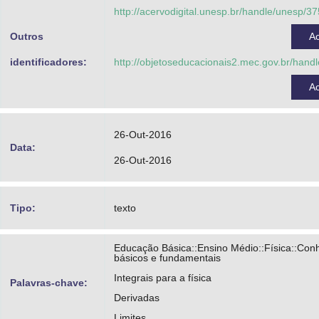
Arid Netto, Abrão
http://acervodigital.unesp.br/handle/unesp/3
Carvalho Neto, Cassiano Zeferino de
Outros
A
identificadores:
http://objetoseducacionais2.mec.gov.br/han
A
26-Out-2016
Data:
26-Out-2016
Tipo:
texto
Educação Básica::Ensino Médio::Física::Con
básicos e fundamentais
Integrais para a física
Palavras-chave:
Derivadas
Limites