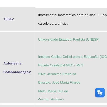
Advocacia-Geral da União
Instrumental matemático para a física - Fun
Banco Central do Brasil
Título:
cálculo para a física
Planalto
Universidade Estadual Paulista (UNESP)
Instituto Galileo Galilei para a Educação (IG
Autor(es) e
Projeto Condigital MEC - MCT
Colaborador(es):
Silva, Jerônimo Freire da
Bassalo, José Maria Filardo
Melo, Maria Taís de
Omote, Noriyasu