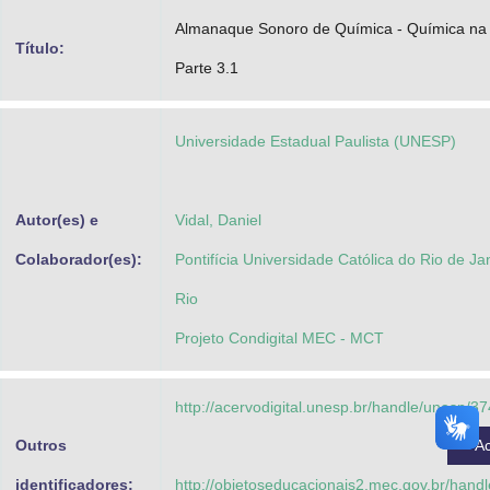
Advocacia-Geral da União
Almanaque Sonoro de Química - Química na A
Título:
Parte 3.1
Banco Central do Brasil
Planalto
Universidade Estadual Paulista (UNESP)
Autor(es) e
Vidal, Daniel
Colaborador(es):
Pontifícia Universidade Católica do Rio de Ja
Rio
Projeto Condigital MEC - MCT
http://acervodigital.unesp.br/handle/unesp/3
Outros
A
identificadores:
http://objetoseducacionais2.mec.gov.br/han