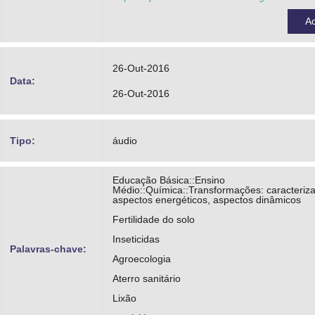
A
26-Out-2016
Data:
26-Out-2016
Tipo:
áudio
Educação Básica::Ensino
Médio::Química::Transformações: caracteriz
aspectos energéticos, aspectos dinâmicos
Fertilidade do solo
Inseticidas
Palavras-chave:
Agroecologia
Aterro sanitário
Lixão