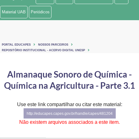
Ministério de Minas e Energia
Material UAB
Periódicos
Ministério da Ciência, Tecnologia, Inovações e Comunicações
Ministério do Meio Ambiente
PORTAL EDUCAPES
NOSSOS PARCEIROS
Ministério do Turismo
REPOSITÓRIO INSTITUCIONAL - ACERVO DIGITAL UNESP
Ministério do Desenvolvimento Regional
Almanaque Sonoro de Química -
Controladoria-Geral da União
Química na Agricultura - Parte 3.1
Ministério da Mulher, da Família e dos Direitos Humanos
Use este link compartilhar ou citar este material:
Secretaria-Geral
http://educapes.capes.gov.br/handle/capes/481204
Secretaria de Governo
Não existem arquivos associados a este item.
Gabinete de Segurança Institucional