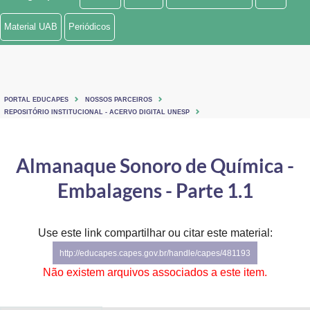
Ministério de Minas e Energia
Material UAB
Periódicos
Ministério da Ciência, Tecnologia, Inovações e Comunicações
Ministério do Meio Ambiente
PORTAL EDUCAPES
NOSSOS PARCEIROS
Ministério do Turismo
REPOSITÓRIO INSTITUCIONAL - ACERVO DIGITAL UNESP
Ministério do Desenvolvimento Regional
Almanaque Sonoro de Química -
Controladoria-Geral da União
Embalagens - Parte 1.1
Ministério da Mulher, da Família e dos Direitos Humanos
Use este link compartilhar ou citar este material:
Secretaria-Geral
http://educapes.capes.gov.br/handle/capes/481193
Secretaria de Governo
Não existem arquivos associados a este item.
Gabinete de Segurança Institucional