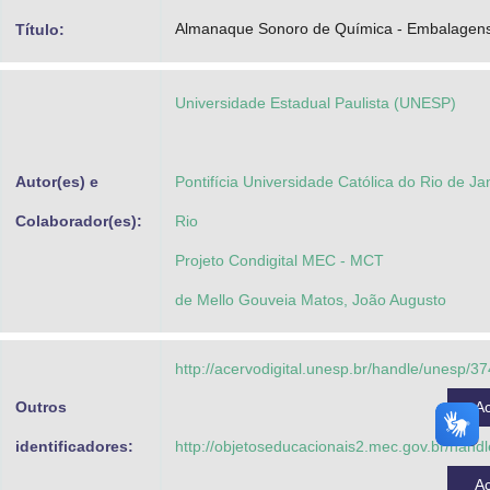
Advocacia-Geral da União
Almanaque Sonoro de Química - Embalagens 
Título:
Banco Central do Brasil
Universidade Estadual Paulista (UNESP)
Planalto
Autor(es) e
Pontifícia Universidade Católica do Rio de Ja
Colaborador(es):
Rio
Projeto Condigital MEC - MCT
de Mello Gouveia Matos, João Augusto
http://acervodigital.unesp.br/handle/unesp/3
Outros
A
identificadores:
http://objetoseducacionais2.mec.gov.br/han
A