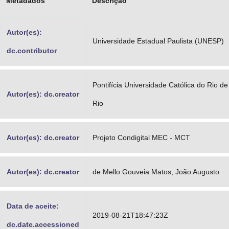
Metadados
Descrição
Advocacia-Geral da União
Autor(es):
Banco Central do Brasil
Universidade Estadual Paulista (UNESP)
dc.contributor
Planalto
Pontifícia Universidade Católica do Rio d
Autor(es): dc.creator
Rio
Autor(es): dc.creator
Projeto Condigital MEC - MCT
Autor(es): dc.creator
de Mello Gouveia Matos, João Augusto
Data de aceite:
2019-08-21T18:47:23Z
dc.date.accessioned