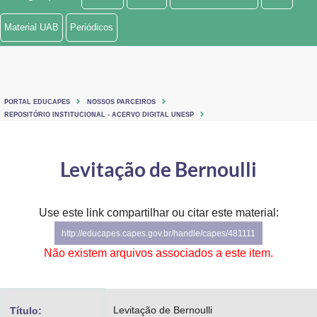
Ministério de Minas e Energia
Material UAB
Periódicos
Ministério da Ciência, Tecnologia, Inovações e Comunicações
Ministério do Meio Ambiente
PORTAL EDUCAPES
NOSSOS PARCEIROS
Ministério do Turismo
REPOSITÓRIO INSTITUCIONAL - ACERVO DIGITAL UNESP
Ministério do Desenvolvimento Regional
Levitação de Bernoulli
Controladoria-Geral da União
Ministério da Mulher, da Família e dos Direitos Humanos
Use este link compartilhar ou citar este material:
http://educapes.capes.gov.br/handle/capes/481111
Secretaria-Geral
Não existem arquivos associados a este item.
Secretaria de Governo
Gabinete de Segurança Institucional
Levitação de Bernoulli
Título: