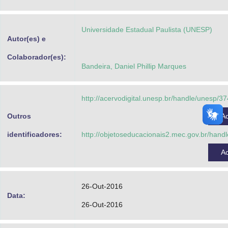
Advocacia-Geral da União
Universidade Estadual Paulista (UNESP)
Banco Central do Brasil
Autor(es) e
Planalto
Colaborador(es):
Bandeira, Daniel Phillip Marques
http://acervodigital.unesp.br/handle/unesp/3
Outros
A
identificadores:
http://objetoseducacionais2.mec.gov.br/han
A
26-Out-2016
Data:
26-Out-2016