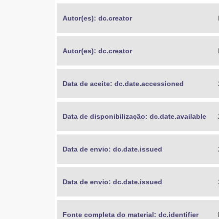
Autor(es): dc.creator
Autor(es): dc.creator
Data de aceite: dc.date.accessioned
Data de disponibilização: dc.date.available
Data de envio: dc.date.issued
Data de envio: dc.date.issued
Fonte completa do material: dc.identifier