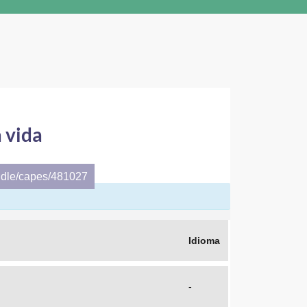
 vida
ndle/capes/481027
Idioma
-