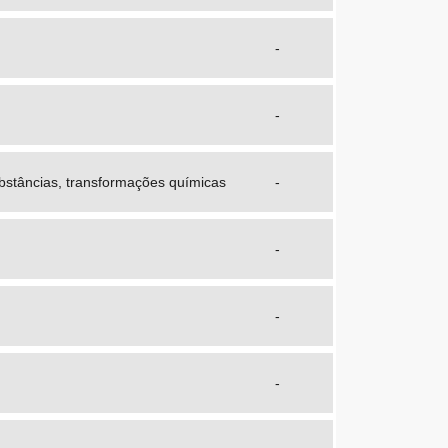
-
-
bstâncias, transformações químicas
-
-
-
-