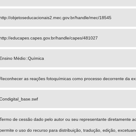
http://objetoseducacionais2.mec.gov.br/handle/mec/18545
http://educapes.capes.gov.br/handle/capes/481027
Ensino Médio::Química
Reconhecer as reações fotoquímicas como processo decorrente da ex
Condigital_base.swf
Termo de cessão dado pelo autor ou seu representante diretamente a
permite o uso do recurso para distribuição, tradução, edição, excetua