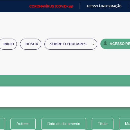
CORONAVÍRUS (COVID-19)
ACESSO À INFORMAÇÃO
Ministério da Defesa
Ministério das Relações
Mini
IR
Exteriores
PARA
O
Ministério da Cidadania
Ministério da Saúde
Mini
CONTEÚDO
ACESSO RE
INICIO
BUSCA
SOBRE O EDUCAPES
Ministério do Desenvolvimento
Controladoria-Geral da União
Minis
Regional
e do
Advocacia-Geral da União
Banco Central do Brasil
Plana
Autores
Data do documento
Título
Ma