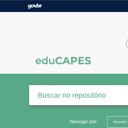
Casa Civil
Ministério da Justiça e
Segurança Pública
Ministério da Agricultura,
Ministério da Educação
Pecuária e Abastecimento
Ministério do Meio Ambiente
Ministério do Turismo
Secretaria de Governo
Gabinete de Segurança
Institucional
Navegar por:
Assunto