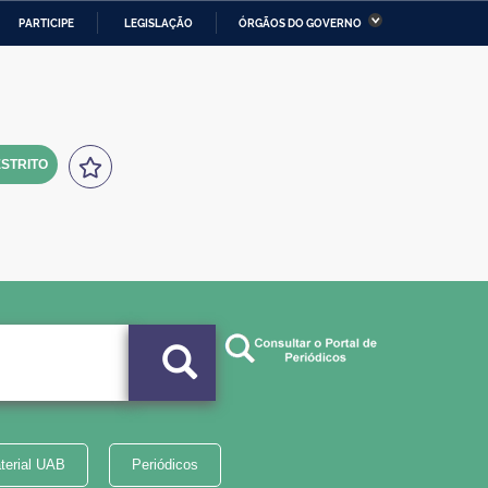
PARTICIPE
LEGISLAÇÃO
ÓRGÃOS DO GOVERNO
stério da Economia
Ministério da Infraestrutura
stério de Minas e Energia
Ministério da Ciência,
Tecnologia, Inovações e
Comunicações
STRITO
tério da Mulher, da Família
Secretaria-Geral
s Direitos Humanos
lto
terial UAB
Periódicos