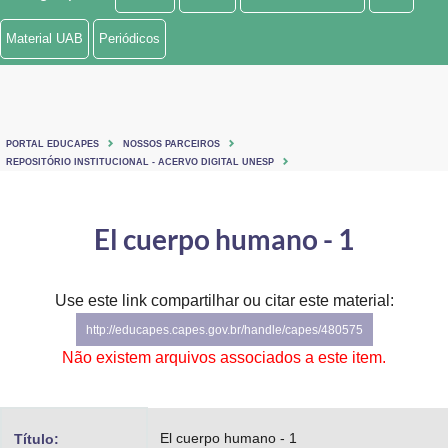
Ministério de Minas e Energia
Material UAB
Periódicos
Ministério da Ciência, Tecnologia, Inovações e Comunicações
Ministério do Meio Ambiente
PORTAL EDUCAPES
NOSSOS PARCEIROS
Ministério do Turismo
REPOSITÓRIO INSTITUCIONAL - ACERVO DIGITAL UNESP
Ministério do Desenvolvimento Regional
El cuerpo humano - 1
Controladoria-Geral da União
Ministério da Mulher, da Família e dos Direitos Humanos
Use este link compartilhar ou citar este material:
http://educapes.capes.gov.br/handle/capes/480575
Secretaria-Geral
Não existem arquivos associados a este item.
Secretaria de Governo
Gabinete de Segurança Institucional
El cuerpo humano - 1
Título: