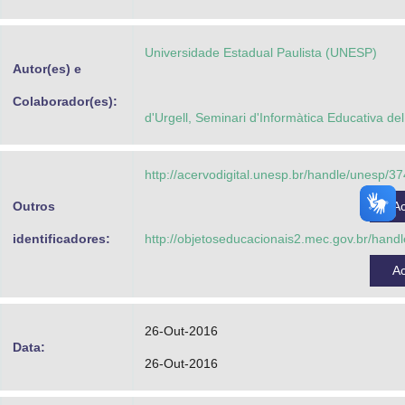
Advocacia-Geral da União
Universidade Estadual Paulista (UNESP)
Banco Central do Brasil
Autor(es) e
Planalto
Colaborador(es):
d'Urgell, Seminari d'Informàtica Educativa del
http://acervodigital.unesp.br/handle/unesp/3
Outros
A
identificadores:
http://objetoseducacionais2.mec.gov.br/han
A
26-Out-2016
Data:
26-Out-2016