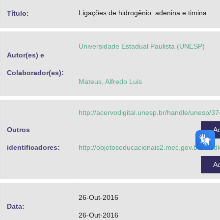
Advocacia-Geral da União
Ligações de hidrogênio: adenina e timina
Título:
Banco Central do Brasil
Universidade Estadual Paulista (UNESP)
Planalto
Autor(es) e
Colaborador(es):
Mateus, Alfredo Luis
http://acervodigital.unesp.br/handle/unesp/3
Outros
A
identificadores:
http://objetoseducacionais2.mec.gov.br/han
A
26-Out-2016
Data:
26-Out-2016