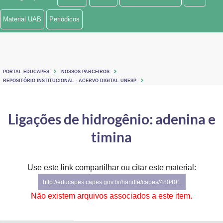
Ministério de Minas e Energia
Material UAB
Periódicos
Ministério da Ciência, Tecnologia, Inovações e Comunicações
Ministério do Meio Ambiente
PORTAL EDUCAPES
NOSSOS PARCEIROS
Ministério do Turismo
REPOSITÓRIO INSTITUCIONAL - ACERVO DIGITAL UNESP
Ministério do Desenvolvimento Regional
Ligações de hidrogênio: adenina e
Controladoria-Geral da União
timina
Ministério da Mulher, da Família e dos Direitos Humanos
Use este link compartilhar ou citar este material:
Secretaria-Geral
http://educapes.capes.gov.br/handle/capes/480401
Secretaria de Governo
Não existem arquivos associados a este item.
Gabinete de Segurança Institucional