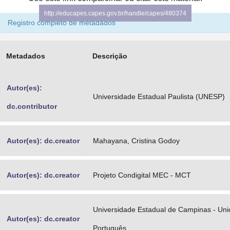
Advocacia-Geral da União
http://educapes.capes.gov.br/handle/capes/480374
Registro completo de metadados
Banco Central do Brasil
Planalto
Metadados
Descrição
Autor(es):
Universidade Estadual Paulista (UNESP)
dc.contributor
Autor(es): dc.creator
Mahayana, Cristina Godoy
Autor(es): dc.creator
Projeto Condigital MEC - MCT
Universidade Estadual de Campinas - Uni
Autor(es): dc.creator
Português