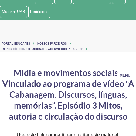
Ministério de Minas e Energia
Material UAB
Periódicos
Ministério da Ciência, Tecnologia, Inovações e Comunicações
Ministério do Meio Ambiente
PORTAL EDUCAPES
NOSSOS PARCEIROS
Ministério do Turismo
REPOSITÓRIO INSTITUCIONAL - ACERVO DIGITAL UNESP
Ministério do Desenvolvimento Regional
Mídia e movimentos sociais -
Controladoria-Geral da União
MENU
Vinculado ao programa de vídeo “A
Ministério da Mulher, da Família e dos Direitos Humanos
Cabanagem. Discursos, línguas,
Secretaria-Geral
memórias”. Episódio 3 Mitos,
autoria e circulação do discurso
Secretaria de Governo
Gabinete de Segurança Institucional
Use este link compartilhar ou citar este material: