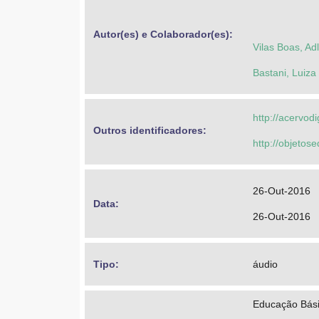
Autor(es) e Colaborador(es): 
Vilas Boas, A
Bastani, Luiza
http://acervod
Outros identificadores: 
http://objeto
26-Out-2016
Data: 
26-Out-2016
Tipo: 
áudio
Educação Bási