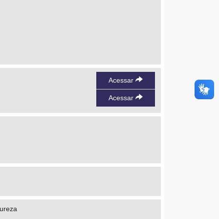
Acessar
Acessar
tureza