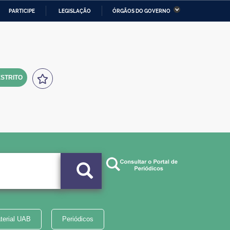
PARTICIPE
LEGISLAÇÃO
ÓRGÃOS DO GOVERNO
stério da Economia
Ministério da Infraestrutura
stério de Minas e Energia
Ministério da Ciência,
Tecnologia, Inovações e
Comunicações
STRITO
tério da Mulher, da Família
Secretaria-Geral
s Direitos Humanos
lto
terial UAB
Periódicos