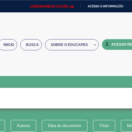
CORONAVÍRUS (COVID-19)
ACESSO À INFORMAÇÃO
Ministério da Defesa
Ministério das Relações
Mini
IR
Exteriores
PARA
O
Ministério da Cidadania
Ministério da Saúde
Mini
CONTEÚDO
ACESSO RE
INICIO
BUSCA
SOBRE O EDUCAPES
Ministério do Desenvolvimento
Controladoria-Geral da União
Minis
Regional
e do
Advocacia-Geral da União
Banco Central do Brasil
Plana
Autores
Data do documento
Título
Ma