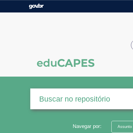
Casa Civil
Ministério da Justiça e
Segurança Pública
Ministério da Agricultura,
Ministério da Educação
Pecuária e Abastecimento
Ministério do Meio Ambiente
Ministério do Turismo
Secretaria de Governo
Gabinete de Segurança
Institucional
Navegar por:
Assunto