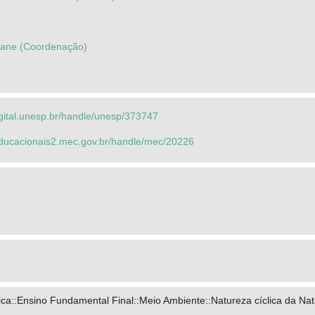
dlane (Coordenação)
igital.unesp.br/handle/unesp/373747
seducacionais2.mec.gov.br/handle/mec/20226
ca::Ensino Fundamental Final::Meio Ambiente::Natureza cíclica da Na