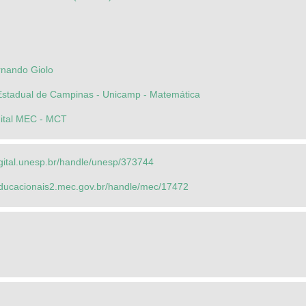
rnando Giolo
Estadual de Campinas - Unicamp - Matemática
gital MEC - MCT
igital.unesp.br/handle/unesp/373744
seducacionais2.mec.gov.br/handle/mec/17472