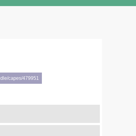
I
ndle/capes/479951