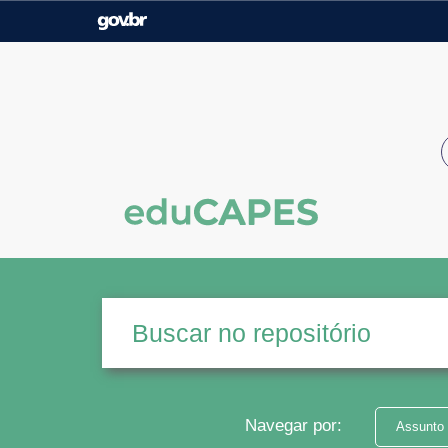
Casa Civil
Ministério da Justiça e
Segurança Pública
Ministério da Agricultura,
Ministério da Educação
Pecuária e Abastecimento
Ministério do Meio Ambiente
Ministério do Turismo
Secretaria de Governo
Gabinete de Segurança
Institucional
Navegar por:
Assunto