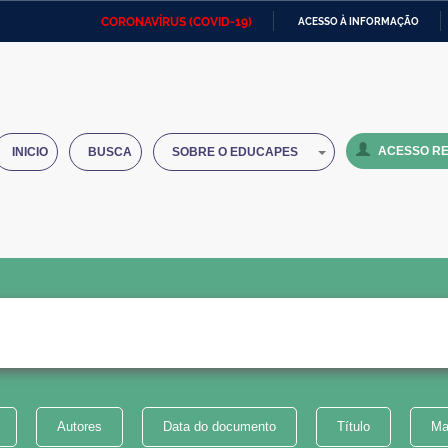
CORONAVÍRUS (COVID-19)
ACESSO À INFORMAÇÃO
Ministério da Defesa
Ministério das Relações
Mini
IR
Exteriores
PARA
O
Ministério da Cidadania
Ministério da Saúde
Mini
CONTEÚDO
ACESSO RE
INICIO
BUSCA
SOBRE O EDUCAPES
Ministério do Desenvolvimento
Controladoria-Geral da União
Minis
Regional
e do
Advocacia-Geral da União
Banco Central do Brasil
Plana
Autores
Data do documento
Título
Ma