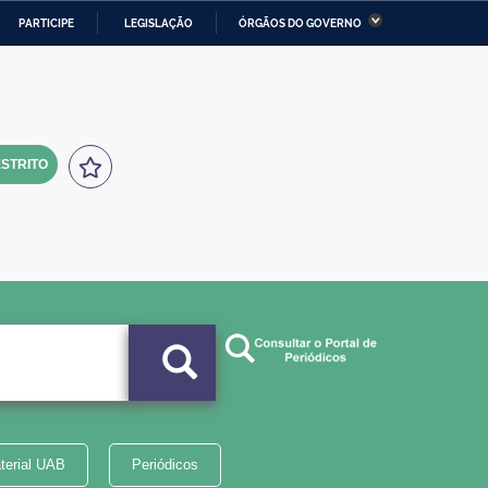
PARTICIPE
LEGISLAÇÃO
ÓRGÃOS DO GOVERNO
stério da Economia
Ministério da Infraestrutura
stério de Minas e Energia
Ministério da Ciência,
Tecnologia, Inovações e
Comunicações
STRITO
tério da Mulher, da Família
Secretaria-Geral
s Direitos Humanos
lto
terial UAB
Periódicos