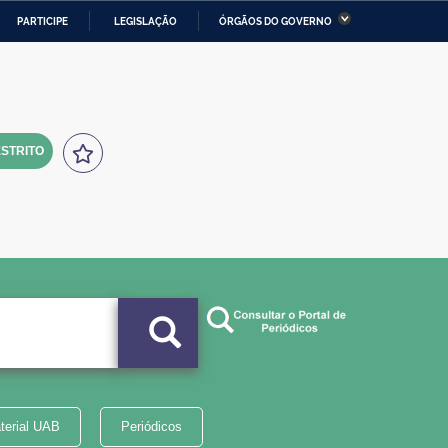
PARTICIPE
LEGISLAÇÃO
ÓRGÃOS DO GOVERNO
stério da Economia
Ministério da Infraestrutura
stério de Minas e Energia
Ministério da Ciência,
Tecnologia, Inovações e
Comunicações
STRITO
tério da Mulher, da Família
Secretaria-Geral
s Direitos Humanos
lto
terial UAB
Periódicos