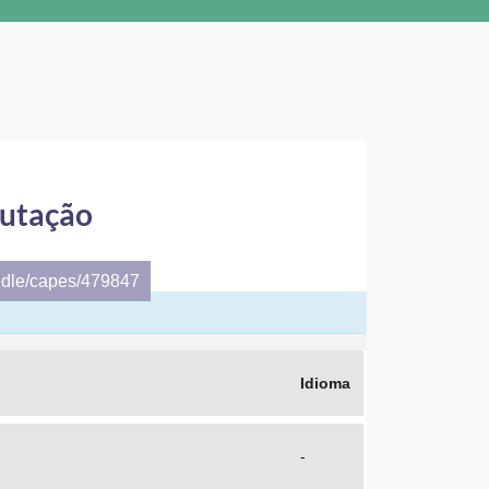
putação
ndle/capes/479847
Idioma
-