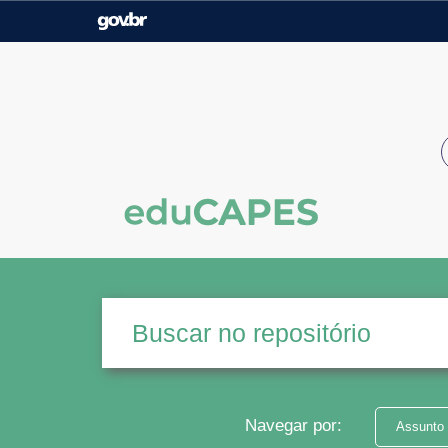
Casa Civil
Ministério da Justiça e
Segurança Pública
Ministério da Agricultura,
Ministério da Educação
Pecuária e Abastecimento
Ministério do Meio Ambiente
Ministério do Turismo
Secretaria de Governo
Gabinete de Segurança
Institucional
Navegar por:
Assunto