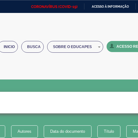
CORONAVÍRUS (COVID-19)
ACESSO À INFORMAÇÃO
Ministério da Defesa
Ministério das Relações
Mini
IR
Exteriores
PARA
O
Ministério da Cidadania
Ministério da Saúde
Mini
CONTEÚDO
ACESSO RE
INICIO
BUSCA
SOBRE O EDUCAPES
Ministério do Desenvolvimento
Controladoria-Geral da União
Minis
Regional
e do
Advocacia-Geral da União
Banco Central do Brasil
Plana
Autores
Data do documento
Título
Ma