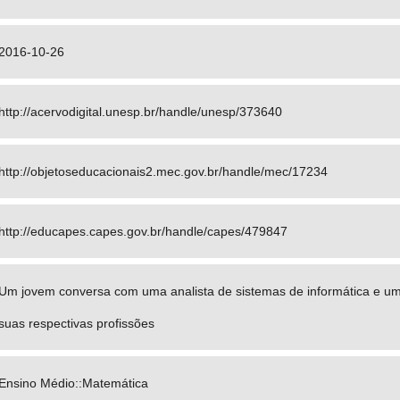
2016-10-26
http://acervodigital.unesp.br/handle/unesp/373640
http://objetoseducacionais2.mec.gov.br/handle/mec/17234
http://educapes.capes.gov.br/handle/capes/479847
Um jovem conversa com uma analista de sistemas de informática e u
suas respectivas profissões
Ensino Médio::Matemática