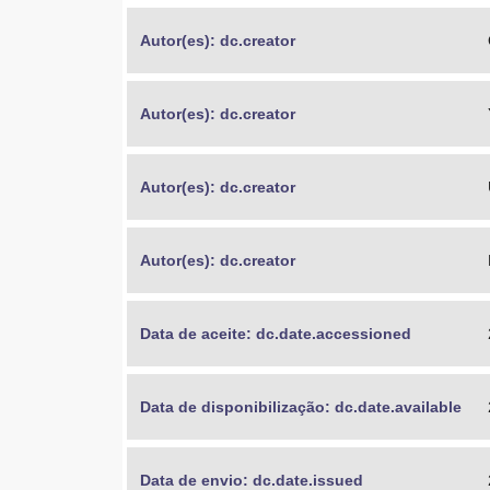
Autor(es): dc.creator
Autor(es): dc.creator
Autor(es): dc.creator
Autor(es): dc.creator
Data de aceite: dc.date.accessioned
Data de disponibilização: dc.date.available
Data de envio: dc.date.issued