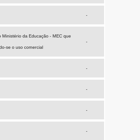
-
o Ministério da Educação - MEC que
-
ndo-se o uso comercial
-
-
-
-