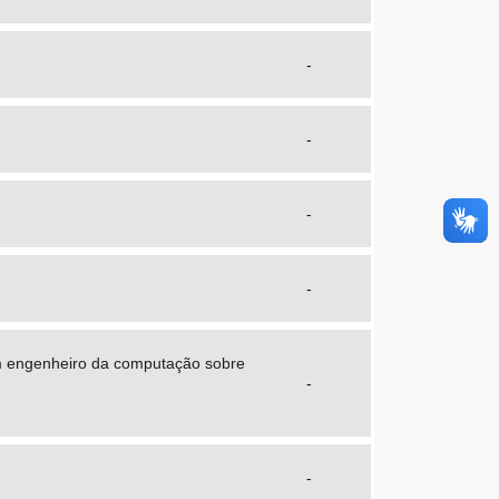
-
-
-
-
m engenheiro da computação sobre
-
-