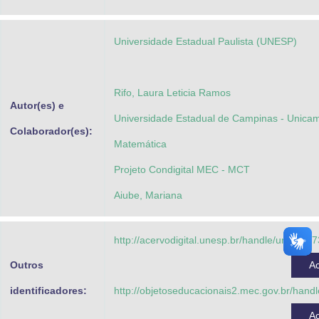
Advocacia-Geral da União
Universidade Estadual Paulista (UNESP)
Banco Central do Brasil
Planalto
Rifo, Laura Leticia Ramos
Autor(es) e
Universidade Estadual de Campinas - Unicam
Colaborador(es):
Matemática
Projeto Condigital MEC - MCT
Aiube, Mariana
http://acervodigital.unesp.br/handle/unesp/3
Outros
A
identificadores:
http://objetoseducacionais2.mec.gov.br/han
A