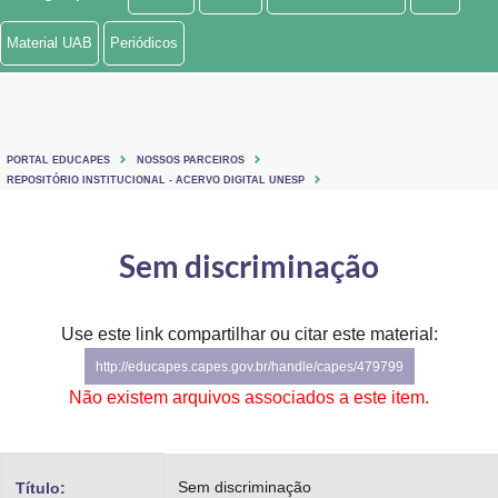
Ministério de Minas e Energia
Material UAB
Periódicos
Ministério da Ciência, Tecnologia, Inovações e Comunicações
Ministério do Meio Ambiente
PORTAL EDUCAPES
NOSSOS PARCEIROS
Ministério do Turismo
REPOSITÓRIO INSTITUCIONAL - ACERVO DIGITAL UNESP
Ministério do Desenvolvimento Regional
Sem discriminação
Controladoria-Geral da União
Ministério da Mulher, da Família e dos Direitos Humanos
Use este link compartilhar ou citar este material:
http://educapes.capes.gov.br/handle/capes/479799
Secretaria-Geral
Não existem arquivos associados a este item.
Secretaria de Governo
Gabinete de Segurança Institucional
Sem discriminação
Título: