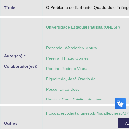
Advocacia-Geral da União
O Problema do Barbante: Quadrado e Triâng
Título:
Banco Central do Brasil
Universidade Estadual Paulista (UNESP)
Planalto
Rezende, Wanderley Moura
Autor(es) e
Pereira, Thiago Gomes
Colaborador(es):
Pereira, Rodrigo Viana
Figueiredo, José Osorio de
Pesco, Dirce Uesu
Pracias, Carla Cristina de Lima
Palis, Gilda de La Rocque
http://acervodigital.unesp.br/handle/unesp/3
Bortolossi, Humberto José
Outros
A