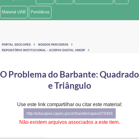
Ministério de Minas e Energia
Material UAB
Periódicos
Ministério da Ciência, Tecnologia, Inovações e Comunicações
Ministério do Meio Ambiente
PORTAL EDUCAPES
NOSSOS PARCEIROS
Ministério do Turismo
REPOSITÓRIO INSTITUCIONAL - ACERVO DIGITAL UNESP
Ministério do Desenvolvimento Regional
O Problema do Barbante: Quadrado
Controladoria-Geral da União
e Triângulo
Ministério da Mulher, da Família e dos Direitos Humanos
Use este link compartilhar ou citar este material:
Secretaria-Geral
http://educapes.capes.gov.br/handle/capes/479483
Secretaria de Governo
Não existem arquivos associados a este item.
Gabinete de Segurança Institucional