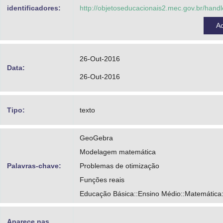
Universidade Federal Fluminense, UFF - Ma
identificadores:
http://objetoseducacionais2.mec.gov.br/han
Projeto Condigital MEC - MCT
A
Gomes, Anne Michelle Dysman
Kaleff, Ana Maria Martensen Roland
26-Out-2016
Data:
Lopes, Silvana Marini Rodrigues
26-Out-2016
Tipo:
texto
GeoGebra
Modelagem matemática
Palavras-chave:
Problemas de otimização
Funções reais
Educação Básica::Ensino Médio::Matemática:
Aparece nas