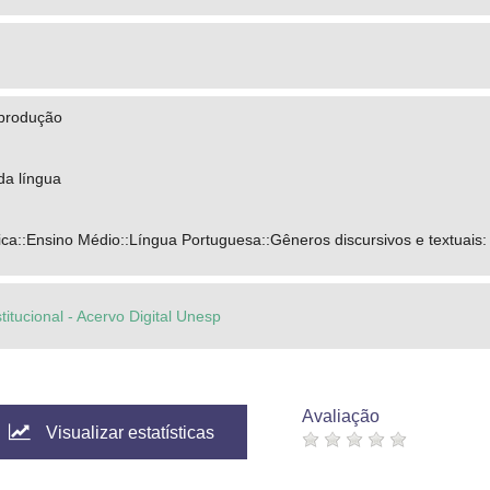
 Peres Araújo
produção
da língua
a::Ensino Médio::Língua Portuguesa::Gêneros discursivos e textuais: na
titucional - Acervo Digital Unesp
Avaliação
Visualizar estatísticas