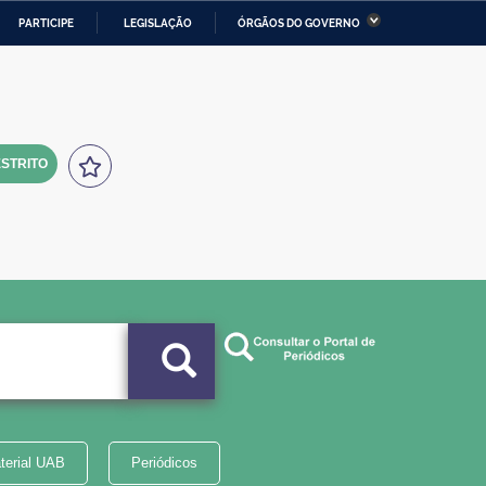
PARTICIPE
LEGISLAÇÃO
ÓRGÃOS DO GOVERNO
stério da Economia
Ministério da Infraestrutura
stério de Minas e Energia
Ministério da Ciência,
Tecnologia, Inovações e
Comunicações
STRITO
tério da Mulher, da Família
Secretaria-Geral
s Direitos Humanos
lto
terial UAB
Periódicos