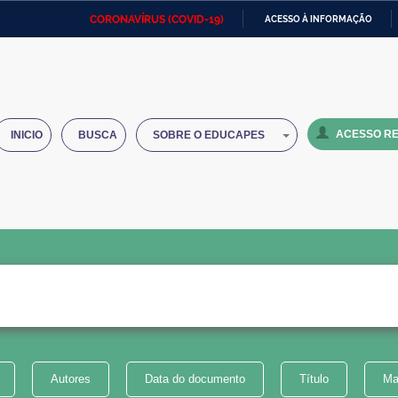
CORONAVÍRUS (COVID-19)
ACESSO À INFORMAÇÃO
Ministério da Defesa
Ministério das Relações
Mini
IR
Exteriores
PARA
O
Ministério da Cidadania
Ministério da Saúde
Mini
CONTEÚDO
ACESSO RE
INICIO
BUSCA
SOBRE O EDUCAPES
Ministério do Desenvolvimento
Controladoria-Geral da União
Minis
Regional
e do
Advocacia-Geral da União
Banco Central do Brasil
Plana
Autores
Data do documento
Título
Ma