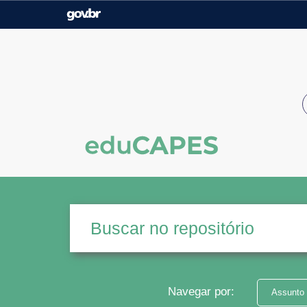
Casa Civil
Ministério da Justiça e
Segurança Pública
Ministério da Agricultura,
Ministério da Educação
Pecuária e Abastecimento
Ministério do Meio Ambiente
Ministério do Turismo
Secretaria de Governo
Gabinete de Segurança
Institucional
Navegar por:
Assunto