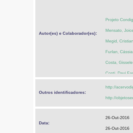
Projeto Condi
Mensato, Joic
Autor(es) e Colaborador(es): 
Megid, Cristia
Furlan, Cássia
Costa, Gissel
Conti, Davi Fa
Lagazzi, Suzy
http://acervod
Outros identificadores: 
Bolonhini, Ca
http://objeto
Fedatto, Carol
Parma, Alan F
26-Out-2016
Data: 
Universidade 
26-Out-2016