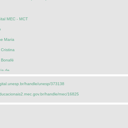
gital MEC - MCT
e
ne Maria
 Cristina
e Bonafé
ria de
igital.unesp.br/handle/unesp/373138
rmen Zink
seducacionais2.mec.gov.br/handle/mec/16825
ina Padilha
ebraio
Estadual de Campinas - Unicamp - Português