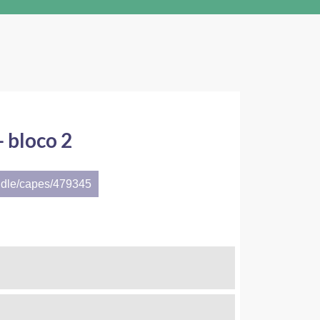
- bloco 2
ndle/capes/479345