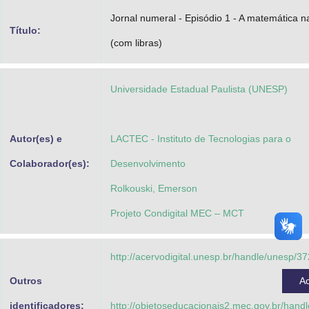
Advocacia-Geral da União
Jornal numeral - Episódio 1 - A matemática na
Título:
(com libras)
Banco Central do Brasil
Planalto
Universidade Estadual Paulista (UNESP)
Autor(es) e
LACTEC - Instituto de Tecnologias para o
Colaborador(es):
Desenvolvimento
Rolkouski, Emerson
Projeto Condigital MEC – MCT
http://acervodigital.unesp.br/handle/unesp/3
Outros
A
identificadores:
http://objetoseducacionais2.mec.gov.br/han