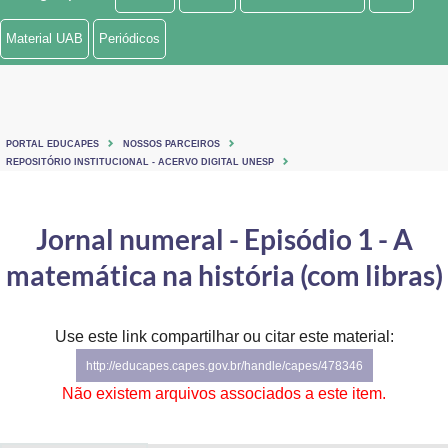
Ministério de Minas e Energia
Material UAB
Periódicos
Ministério da Ciência, Tecnologia, Inovações e Comunicações
Ministério do Meio Ambiente
PORTAL EDUCAPES
NOSSOS PARCEIROS
Ministério do Turismo
REPOSITÓRIO INSTITUCIONAL - ACERVO DIGITAL UNESP
Ministério do Desenvolvimento Regional
Jornal numeral - Episódio 1 - A
Controladoria-Geral da União
matemática na história (com libras)
Ministério da Mulher, da Família e dos Direitos Humanos
Use este link compartilhar ou citar este material:
Secretaria-Geral
http://educapes.capes.gov.br/handle/capes/478346
Secretaria de Governo
Não existem arquivos associados a este item.
Gabinete de Segurança Institucional