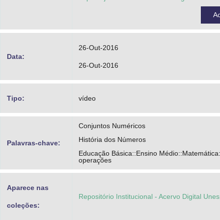
A
26-Out-2016
Data:
26-Out-2016
Tipo:
vídeo
Conjuntos Numéricos
História dos Números
Palavras-chave:
Educação Básica::Ensino Médio::Matemática
operações
Aparece nas
Repositório Institucional - Acervo Digital Une
coleções: