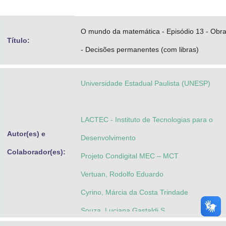
Advocacia-Geral da União
O mundo da matemática - Episódio 13 - Obr
Banco Central do Brasil
Título:
- Decisões permanentes (com libras)
Planalto
Universidade Estadual Paulista (UNESP)
LACTEC - Instituto de Tecnologias para o
Autor(es) e
Desenvolvimento
Colaborador(es):
Projeto Condigital MEC – MCT
Vertuan, Rodolfo Eduardo
Cyrino, Márcia da Costa Trindade
Souza, Luciana Gastaldi S.