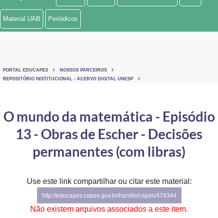
Ministério de Minas e Energia
Material UAB
Periódicos
Ministério da Ciência, Tecnologia, Inovações e Comunicações
Ministério do Meio Ambiente
PORTAL EDUCAPES
NOSSOS PARCEIROS
Ministério do Turismo
REPOSITÓRIO INSTITUCIONAL - ACERVO DIGITAL UNESP
Ministério do Desenvolvimento Regional
O mundo da matemática - Episódio
Controladoria-Geral da União
13 - Obras de Escher - Decisões
Ministério da Mulher, da Família e dos Direitos Humanos
permanentes (com libras)
Secretaria-Geral
Use este link compartilhar ou citar este material:
Secretaria de Governo
http://educapes.capes.gov.br/handle/capes/478344
Gabinete de Segurança Institucional
Não existem arquivos associados a este item.