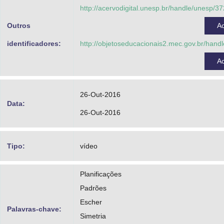
Almeida, Lourdes Maria Werle de
http://acervodigital.unesp.br/handle/unesp/3
Pessoa, Karina
Outros
A
Souza, Bárbara Alvim
identificadores:
http://objetoseducacionais2.mec.gov.br/han
A
26-Out-2016
Data:
26-Out-2016
Tipo:
vídeo
Planificações
Padrões
Escher
Palavras-chave:
Simetria