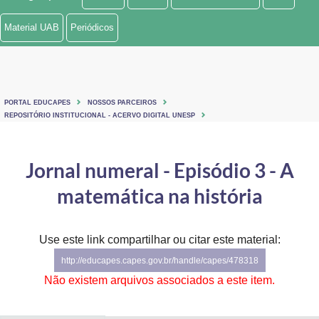
Ministério de Minas e Energia
Material UAB
Periódicos
Ministério da Ciência, Tecnologia, Inovações e Comunicações
Ministério do Meio Ambiente
PORTAL EDUCAPES
NOSSOS PARCEIROS
Ministério do Turismo
REPOSITÓRIO INSTITUCIONAL - ACERVO DIGITAL UNESP
Ministério do Desenvolvimento Regional
Jornal numeral - Episódio 3 - A
Controladoria-Geral da União
matemática na história
Ministério da Mulher, da Família e dos Direitos Humanos
Use este link compartilhar ou citar este material:
Secretaria-Geral
http://educapes.capes.gov.br/handle/capes/478318
Secretaria de Governo
Não existem arquivos associados a este item.
Gabinete de Segurança Institucional