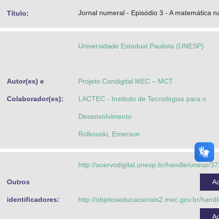
Advocacia-Geral da União
Jornal numeral - Episódio 3 - A matemática na
Título:
Banco Central do Brasil
Universidade Estadual Paulista (UNESP)
Planalto
Autor(es) e
Projeto Condigital MEC – MCT
Colaborador(es):
LACTEC - Instituto de Tecnologias para o
Desenvolvimento
Rolkouski, Emerson
http://acervodigital.unesp.br/handle/unesp/3
Outros
A
identificadores:
http://objetoseducacionais2.mec.gov.br/han
A