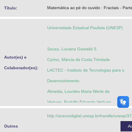
Advocacia-Geral da União
Matemática ao pé do ouvido : Fractais - Part
Título:
Banco Central do Brasil
Universidade Estadual Paulista (UNESP)
Planalto
Souza, Luciana Gastaldi S.
Autor(es) e
Cyrino, Márcia da Costa Trindade
Colaborador(es):
LACTEC - Instituto de Tecnologias para o
Desenvolvimento
Almeida, Lourdes Maria Werle de
Vertuan, Rodolfo Eduardo Vertuan
Souza, Bárbara Alvim
http://acervodigital.unesp.br/handle/unesp/3
Pessoa, Karina
Outros
A