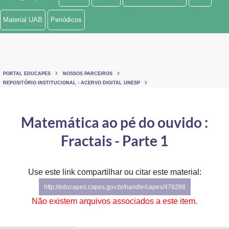
Ministério de Minas e Energia
Material UAB
Periódicos
Ministério da Ciência, Tecnologia, Inovações e Comunicações
Ministério do Meio Ambiente
PORTAL EDUCAPES
NOSSOS PARCEIROS
Ministério do Turismo
REPOSITÓRIO INSTITUCIONAL - ACERVO DIGITAL UNESP
Ministério do Desenvolvimento Regional
Matemática ao pé do ouvido :
Controladoria-Geral da União
Fractais - Parte 1
Ministério da Mulher, da Família e dos Direitos Humanos
Use este link compartilhar ou citar este material:
Secretaria-Geral
http://educapes.capes.gov.br/handle/capes/478288
Secretaria de Governo
Não existem arquivos associados a este item.
Gabinete de Segurança Institucional