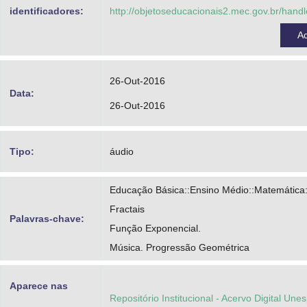
Projeto Condigital MEC - MCT
identificadores:
http://objetoseducacionais2.mec.gov.br/han
A
26-Out-2016
Data:
26-Out-2016
Tipo:
áudio
Educação Básica::Ensino Médio::Matemática:
Fractais
Palavras-chave:
Função Exponencial.
Música. Progressão Geométrica
Aparece nas
Repositório Institucional - Acervo Digital Une